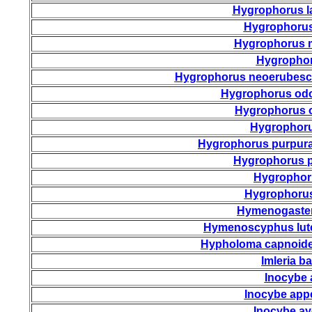
Hygrophorus l
Hygrophorus
Hygrophorus 
Hygrophor
Hygrophorus neoerubes
Hygrophorus odo
Hygrophorus o
Hygrophoru
Hygrophorus purpur
Hygrophorus p
Hygrophoru
Hygrophorus
Hymenogaster
Hymenoscyphus lut
Hypholoma capnoid
Imleria b
Inocybe 
Inocybe app
Inocybe ay