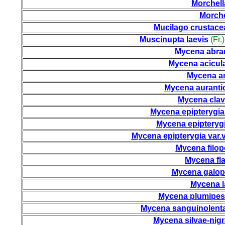
Morchell
Morche
Mucilago crustace
Muscinupta laevis
(Fr.
Mycena abra
Mycena acicul
Mycena a
Mycena auranti
Mycena clav
Mycena epipterygia
Mycena epipterygia
Mycena epipterygia var.
Mycena filop
Mycena fl
Mycena galo
Mycena l
Mycena plumipes
Mycena sanguinolent
Mycena silvae-nig