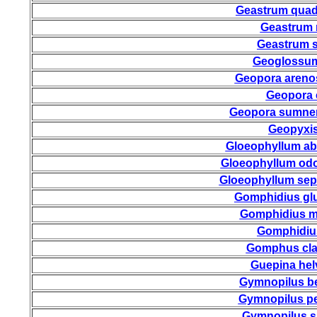
Geastrum quad
Geastrum 
Geastrum s
Geoglossum
Geopora areno
Geopora 
Geopora sumne
Geopyxis
Gloeophyllum ab
Gloeophyllum od
Gloeophyllum sep
Gomphidius gl
Gomphidius m
Gomphidiu
Gomphus cla
Guepina hel
Gymnopilus be
Gymnopilus p
Gymnopilus s