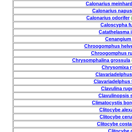
Calonarius meinhard
Calonarius napus
Calonarius odorifer
Caloscypha f
Catathelasma i
Cenangium 
Chroogomphus helve
Chroogomphus rut
Chrysomphalina grossula
Chrysomixa 
Clavariadelphus 
Clavariadelphus 
Clavulina rug
Clavulinopsis s
Climatocystis bor
Clitocybe alex
Clitocybe cer
Clitocybe costa
Clitocybe 