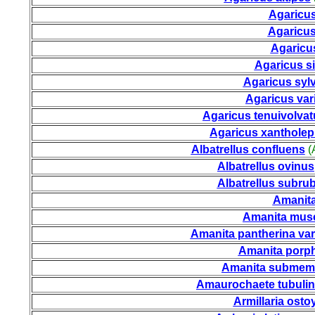
Agaricu
Agaricus
Agaricu
Agaricus si
Agaricus sylv
Agaricus var
Agaricus tenuivolvat
Agaricus xantholep
Albatrellus confluens
(
Albatrellus ovinus
Albatrellus subru
Amanita
Amanita musc
Amanita pantherina var
Amanita porph
Amanita submem
Amaurochaete tubuli
Armillaria osto