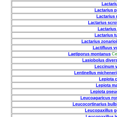
Lactari
Lactarius p
Lactarius 
Lactarius scro
Lactarius 
Lactarius t
Lactarius zonario
Lactifluus 
Laetiporus montanus
Cer
Lasiobolus diver
Leccinum 
Lentinellus micheneri
Lepiota 
Lepiota m
Lepiota pseu
Leucoagaricus n
Leucocortinarius bulb
Leucopaxillus g
Leucopaxillus l