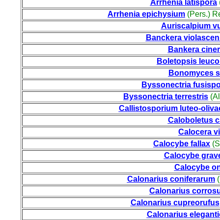
Arrhenia latispora
Arrhenia epichysium
(Pers.) R
Auriscalpium v
Banckera violascen
Bankera cine
Boletopsis leuc
Bonomyces s
Byssonectria fusisp
Byssonectria terrestris
(Al
Callistosporium luteo-oliv
Caloboletus 
Calocera v
Calocybe fallax
(S
Calocybe grav
Calocybe o
Calonarius coniferarum
(
Calonarius corros
Calonarius cupreorufus
Calonarius eleganti