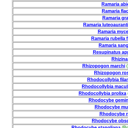
Ramaria abi
Ramaria fla
Ramaria gra
Ramaria luteoaurant
Ramaria myce
Ramaria rubella 
Ramaria san
Resupinatus app
Rhizina
Rhizopogon marchi
(
Rhizopogon ro
Rhodocollybia fil
Rhodocollybia macul
Rhodocollybia
prolixa
Rhodocybe gemi
Rhodocybe mu
Rhodocybe ni
Rhodocybe obs
Rhodocybe stangliana
(Br