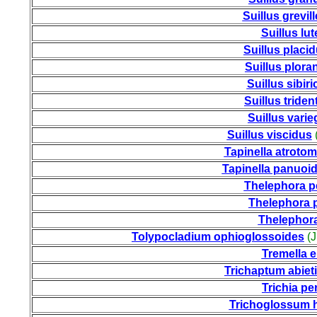
Suillus grevill
Suillus lu
Suillus placi
Suillus plora
Suillus sibir
Suillus triden
Suillus vari
Suillus viscidus
Tapinella atroto
Tapinella panuoi
Thelephora pe
Thelephora 
Thelephora 
Tolypocladium ophioglossoides
(J
Tremella 
Trichaptum abie
Trichia pe
Trichoglossum 