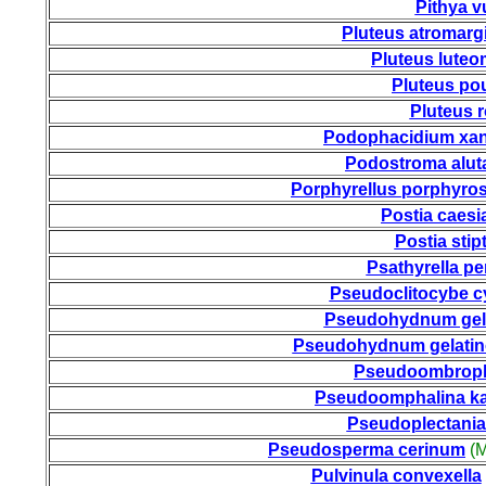
Pithya v
Pluteus atromarg
Pluteus luteo
Pluteus po
Pluteus 
Podophacidium xa
Podostroma alu
Porphyrellus porphyro
Postia caesi
Postia stip
Psathyrella pe
Pseudoclitocybe c
Pseudohydnum gel
Pseudohydnum gelatin
Pseudoombrophi
Pseudoomphalina ka
Pseudoplectania 
Pseudosperma cerinum
(M
Pulvinula convexella