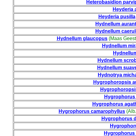
Heterobasidion parv
Heyderia a
Heyderia pusilla
Hydnellum auran
Hydnellum caeru
Hydnellum glaucopus
(Maas Geest. 
Hydnellum mir
Hydnellum
Hydnellum scrob
Hydnellum suav
Hydnotrya micha
Hygrophoropsis a
Hygrophoropsis
Hygrophorus
Hygrophorus agath
Hygrophorus camarophyllus
(Alb
Hygrophorus d
Hygrophoru
Hygrophorus 