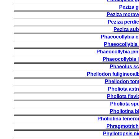
Peziza g
Peziza morave
Peziza perdic
Peziza sub
Phaeocollybia c
Phaeocollybia 
Phaeocollybia je
Phaeocollybia 
Phaeolus sc
Phellodon fuligineoal
Phellodon to
Pholiota astr
Pholiota flavi
Pholiota s
Pholiotina bl
Pholiotina tenero
Phragmotrichu
Phyllotopsis n