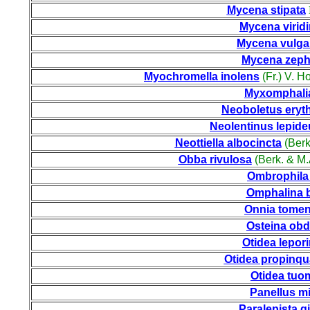
Mycena stipata
Mycena virid
Mycena vulga
Mycena zeph
Myochromella inolens
(Fr.) V. 
Myxomphali
Neoboletus eryt
Neolentinus lepide
Neottiella albocincta
(Berk
Obba rivulosa
(Berk. & M.
Ombrophila 
Omphalina 
Onnia tome
Osteina obd
Otidea lepor
Otidea propinqu
Otidea tuo
Panellus mi
Paralepista gi