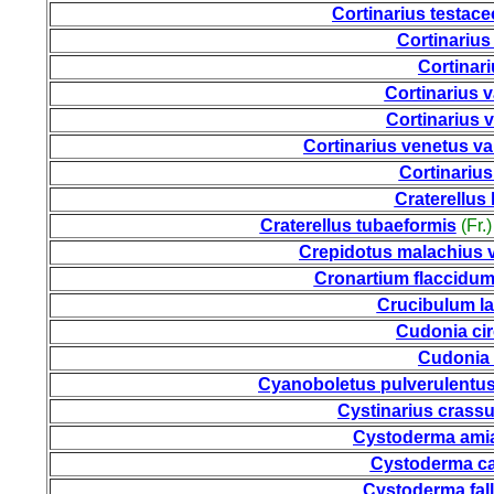
Cortinarius testace
Cortinarius
Cortinari
Cortinarius v
Cortinarius 
Cortinarius venetus v
Cortinarius 
Craterellus
Craterellus tubaeformis
(Fr.)
Crepidotus malachius va
Cronartium flaccidu
Crucibulum l
Cudonia ci
Cudonia
Cyanoboletus pulverulentu
Cystinarius crass
Cystoderma ami
Cystoderma ca
Cystoderma fal