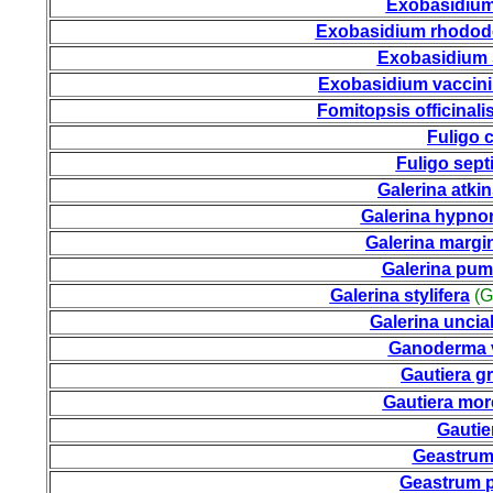
Exobasidium
Exobasidium rhodod
Exobasidium
Exobasidium vaccinii
Fomitopsis officinali
Fuligo 
Fuligo sept
Galerina atki
Galerina hypno
Galerina margi
Galerina pum
Galerina stylifera
(G.
Galerina uncial
Ganoderma 
Gautiera g
Gautiera mor
Gautier
Geastrum
Geastrum 