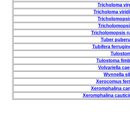
Tricholoma vi
Tricholoma virid
Tricholomopsi
Tricholomopsi
Tricholomopsis ru
Tuber puber
Tubifera ferrugi
Tulosto
Tulostoma fimb
Volvariella cae
Wynnella sil
Xerocomus fer
Xeromphalina ca
Xeromphalina cautici