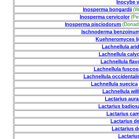
Inocybe 
Inosperma bongardii
(W
Inosperma cervicolor
(Pe
Inosperma pisciodorum
(Donadi
Ischnoderma benzoinu
Kuehneromyces li
Lachnellula ari
Lachnellula calyc
Lachnellula flav
Lachnellula fusco
Lachnellula occidentali
Lachnellula suecica
Lachnellula wi
Lactarius aura
Lactarius badio
Lactarius ca
Lactarius de
Lactarius d
Lactariu