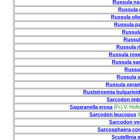
Russula n
Russula 
Russula oli
Russula p
Russula
Russul
Russula 
Russula rose
Russula sa
Russu
Russula 
Russula xeram
Ruststroemia bulgarioi
Sarcodon imb
Sagaranella erosa
(Fr.) V. Ho
Sarcodon leucopus
(
Sarcodon ver
Sarcosphaera cor
Scutellinia 