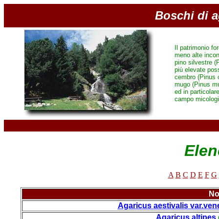
Boschi di a
Il patrimonio fo
meno alte incontr
pino silvestre 
più elevate poss
cembro (Pinus c
mugo (Pinus mug
ed in particolar
campo micologi
Elen
A
B
C
D
E
F
G
No
Agaricus aestivalis var.ven
Agaricus altipes
(