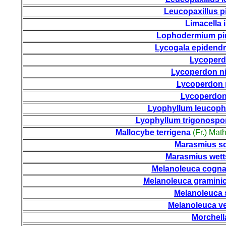
Leucopaxillus p
Limacella il
Lophodermium pin
Lycogala epidend
Lycoperd
Lycoperdon n
Lycoperdon 
Lycoperdo
Lyophyllum leucop
Lyophyllum trigonosp
Mallocybe terrigena
(Fr.) Mat
Marasmius s
Marasmius wetts
Melanoleuca cogna
Melanoleuca graminic
Melanoleuca s
Melanoleuca v
Morchell