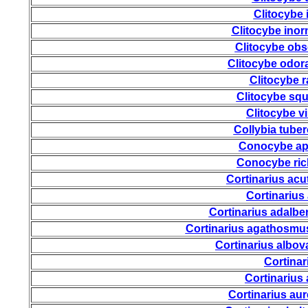
Clitocybe i
Clitocybe inor
Clitocybe obs
Clitocybe odora
Clitocybe r
Clitocybe sq
Clitocybe v
Collybia tube
Conocybe ap
Conocybe ric
Cortinarius acu
Cortinarius
Cortinarius adalber
Cortinarius agathosmu
Cortinarius albov
Cortinar
Cortinarius
Cortinarius au