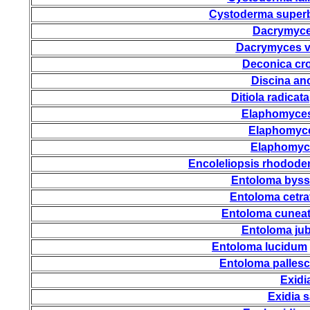
Cystoderma supe
Dacrymyces
Dacrymyces v
Deconica cr
Discina anc
Ditiola radicata
Elaphomyces
Elaphomyce
Elaphomyc
Encoleliopsis rhodode
Entoloma bys
Entoloma cetr
Entoloma cunea
Entoloma ju
Entoloma lucidum
Entoloma palles
Exidi
Exidia 