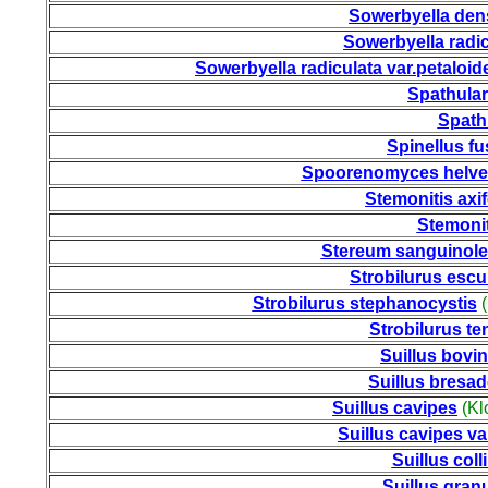
Sowerbyella
dens
Sowerbyella radic
Sowerbyella radiculata var.petaloid
Spathular
Spathu
Spinellus fu
Spoorenomyces helve
Stemonitis axi
Stemonit
Stereum sanguinol
Strobilurus escu
Strobilurus stephanocystis
(
Strobilurus te
Suillus bovi
Suillus bresad
Suillus cavipes
(Kl
Suillus cavipes va
Suillus coll
Suillus gran