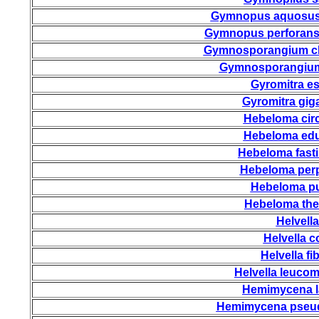
Gymnopus aquosu
Gymnopus perforan
Gymnosporangium cl
Gymnosporangium 
Gyromitra e
Gyromitra gig
Hebeloma cir
Hebeloma ed
Hebeloma fasti
Hebeloma perp
Hebeloma p
Hebeloma th
Helvella
Helvella 
Helvella fi
Helvella leuco
Hemimycena l
Hemimycena pseud