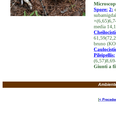
Microscop
Spore:
2:
e
subamigdali
×(6,65)6,7
media 14,
Cheilocisti
61,59(72,2
bruno (KO
Caulocisti
Pileipellis:
(6,57)8,69
Giunti a f
Ambient
[
< Precede