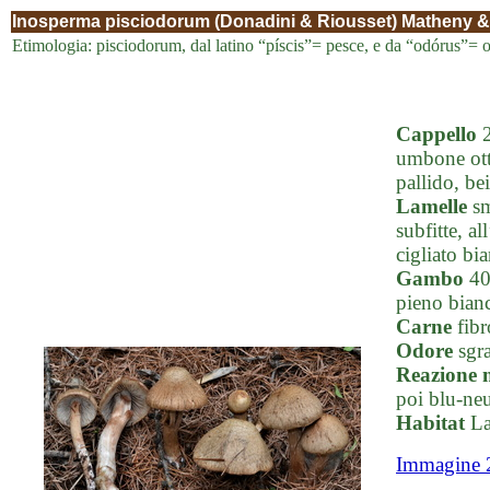
Inosperma pisciodorum (Donadini & Riousset) Matheny & 
Etimologia: pisciodorum, dal latino “píscis”= pesce, e da “odórus”= o
Cappello
2
umbone ottu
pallido, be
Lamelle
sm
subfitte, al
cigliato bia
Gambo
40-
pieno bianc
Carne
fibr
Odore
sgra
Reazione 
poi blu-neu
Habitat
Lar
Immagine 