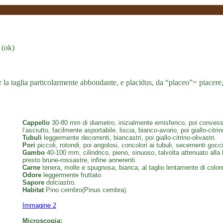
 (ok)
er la taglia particolarmente abbondante, e placidus, da “placeo”= piacere
Cappello
30-80 mm di diametro, inizialmente emisferico, poi convesso
l’asciutto, facilmente asportabile, liscia, bianco-avorio, poi giallo-citr
Tubuli
leggermente decorrenti, biancastri, poi giallo-citrino-olivastri.
Pori
piccoli, rotondi, poi angolosi, concolori ai tubuli, secernenti gocc
Gambo
40-100 mm, cilindrico, pieno, sinuoso, talvolta attenuato alla
presto brune-rossastre, infine annerenti.
Carne
tenera, molle e spugnosa, bianca, al taglio lentamente di colore g
Odore
leggermente fruttato.
Sapore
dolciastro.
Habitat
Pino cembro(Pinus cembra).
Immagine 2
Microscopia: