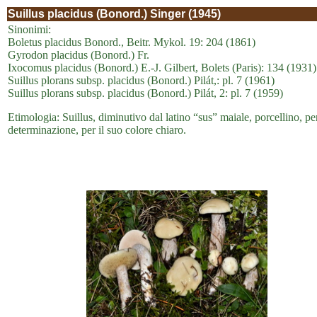
Suillus placidus (Bonord.) Singer (1945)
Sinonimi:
Boletus placidus Bonord., Beitr. Mykol. 19: 204 (1861)
Gyrodon placidus (Bonord.) Fr.
Ixocomus placidus (Bonord.) E.-J. Gilbert, Bolets (Paris): 134 (1931)
Suillus plorans subsp. placidus (Bonord.) Pilát,: pl. 7 (1961)
Suillus plorans subsp. placidus (Bonord.) Pilát, 2: pl. 7 (1959)
Etimologia: Suillus, diminutivo dal latino “sus” maiale, porcellino, p
determinazione, per il suo colore chiaro.