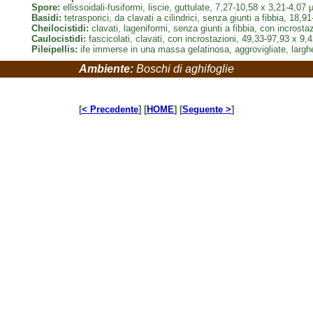
Spore:
ellissoidali-fusiformi, liscie, guttulate, 7,27-10,58 x 3,21-4,07 
Basidi:
tetrasporici, da clavati a cilindrici, senza giunti a fibbia, 18,
Cheilocistidi:
clavati, lageniformi, senza giunti a fibbia, con incrost
Caulocistidi:
fascicolati, clavati, con incrostazioni, 49,33-97,93 x 9,
Pileipellis:
ife immerse in una massa gelatinosa, aggrovigliate, largh
Ambiente:
Boschi di aghifoglie
[
< Precedente
] [
HOME
] [
Seguente >
]