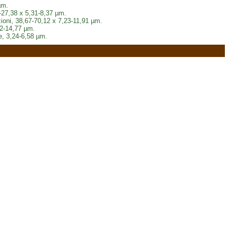
µm.
91-27,38 x 5,31-8,37 µm.
azioni, 38,67-70,12 x 7,23-11,91 µm.
42-14,77 µm.
e, 3,24-6,58 µm.