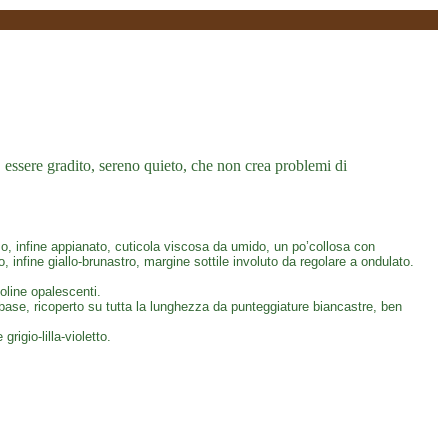
, essere gradito, sereno quieto, che non crea problemi di
, infine appianato, cuticola viscosa da umido, un po’collosa con
ino, infine giallo-brunastro, margine sottile involuto da regolare a ondulato.
ioline opalescenti.
 base, ricoperto su tutta la lunghezza da punteggiature biancastre, ben
rigio-lilla-violetto.