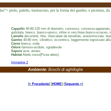
lus”= piolo, paletto, bastoncino, per la forma del gambo, e piceinus, da “
Cappello
40-80-120 mm di diametro, convesso, convesso-appianato, con
guttulata, bianco, bianco-sporco, infine in vecchiaia bianco-ocraceo, 
Lamelle
decorrenti, fitte, intercalate da lamellule, anastomizzate, bia
Gambo
40-80 mm, cilindrico, eccentrico, leggermente ingrossato alla
Carne
bianca, soda.
Odore
farinoso-acidulo, sgradevole.
Sapore
acre, amaro.
Habitat
Abete rosso(Picea abies).
Immagine 2
Ambiente:
Boschi di aghifoglie
[
< Precedente
] [
HOME
] [
Seguente >
]