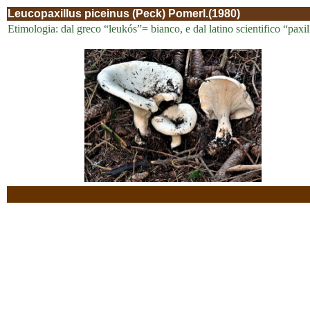
Leucopaxillus piceinus (Peck) Pomerl.(1980)
Etimologia: dal greco “leukós”= bianco, e dal latino scientifico “paxil