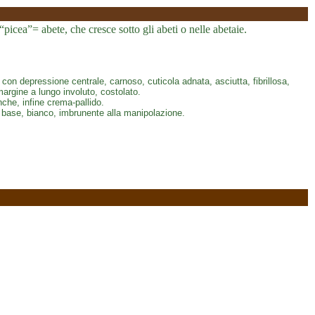
picea”= abete, che cresce sotto gli abeti o nelle abetaie.
 depressione centrale, carnoso, cuticola adnata, asciutta, fibrillosa,
margine a lungo involuto, costolato.
nche, infine crema-pallido.
 base, bianco, imbrunente alla manipolazione.