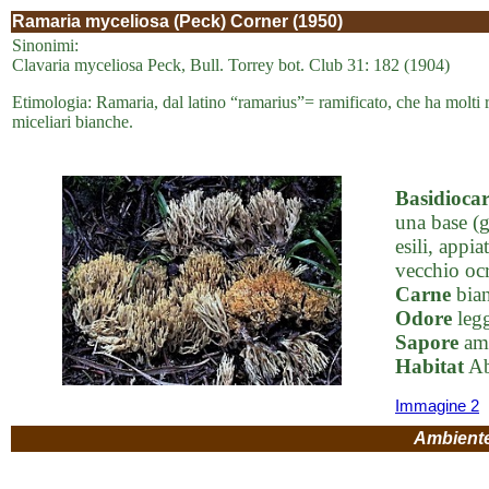
Ramaria myceliosa (Peck) Corner (1950)
Sinonimi:
Clavaria myceliosa Peck, Bull. Torrey bot. Club 31: 182 (1904)
Etimologia: Ramaria, dal latino “ramarius”= ramificato, che ha molti r
miceliari bianche.
Basidioca
una base (g
esili, appi
vecchio ocr
Carne
bian
Odore
legg
Sapore
ama
Habitat
Ab
Immagine 2
Ambient