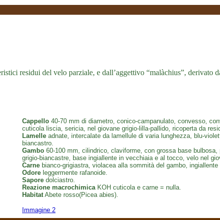
tteristici residui del velo parziale, e dall’aggettivo “malàchius”, derivat
Cappello
40-70 mm di diametro, conico-campanulato, convesso, conve
cuticola liscia, sericia, nel giovane grigio-lilla-pallido, ricoperta da r
Lamelle
adnate, intercalate da lamellule di varia lunghezza, blu-viole
biancastro.
Gambo
60-100 mm, cilindrico, claviforme, con grossa base bulbosa, pien
grigio-biancastre, base ingiallente in vecchiaia e al tocco, velo nel 
Carne
bianco-grigiastra, violacea alla sommità del gambo, ingiallente 
Odore
leggermente rafanoide.
Sapore
dolciastro.
Reazione macrochimica
KOH cuticola e carne = nulla.
Habitat
Abete rosso(Picea abies).
Immagine 2