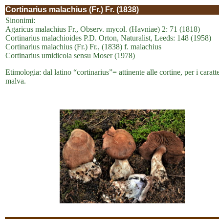
Cortinarius malachius (Fr.) Fr. (1838)
Sinonimi:
Agaricus malachius Fr., Observ. mycol. (Havniae) 2: 71 (1818)
Cortinarius malachioides P.D. Orton, Naturalist, Leeds: 148 (1958)
Cortinarius malachius (Fr.) Fr., (1838) f. malachius
Cortinarius umidicola sensu Moser (1978)
Etimologia: dal latino “cortinarius”= attinente alle cortine, per i cara
malva.