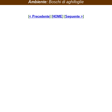
Ambiente:
Boschi di aghifoglie
[
< Precedente
] [
HOME
] [
Seguente >
]