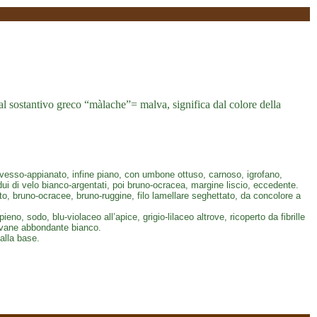
o dal sostantivo greco “màlache”= malva, significa dal colore della
sso-appianato, infine piano, con umbone ottuso, carnoso, igrofano,
esidui di velo bianco-argentati, poi bruno-ocracea, margine liscio, eccedente.
tto, bruno-ocracee, bruno-ruggine, filo lamellare seghettato, da concolore a
o, sodo, blu-violaceo all’apice, grigio-lilaceo altrove, ricoperto da fibrille
giovane abbondante bianco.
alla base.