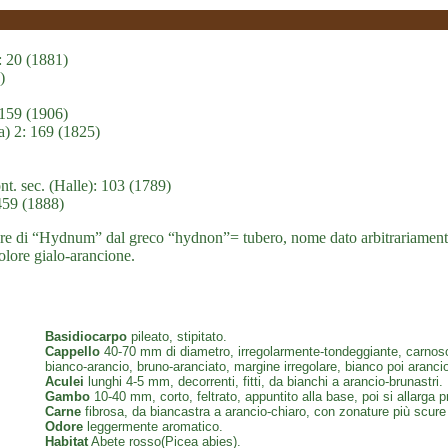
: 20 (1881)
)
 159 (1906)
) 2: 169 (1825)
. sec. (Halle): 103 (1789)
 459 (1888)
ere di “Hydnum” dal greco “hydnon”= tubero, nome dato arbitrariamente
olore gialo-arancione.
Basidiocarpo
pileato, stipitato.
Cappello
40-70 mm di diametro, irregolarmente-tondeggiante, carnoso, t
bianco-arancio, bruno-aranciato, margine irregolare, bianco poi aranci
Aculei
lunghi 4-5 mm, decorrenti, fitti, da bianchi a arancio-brunastri.
Gambo
10-40 mm, corto, feltrato, appuntito alla base, poi si allarga 
Carne
fibrosa, da biancastra a arancio-chiaro, con zonature più scur
Odore
leggermente aromatico.
Habitat
Abete rosso(Picea abies).