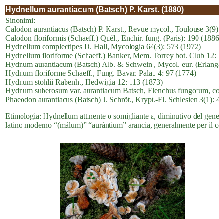
Hydnellum aurantiacum (Batsch) P. Karst. (1880)
Sinonimi:
Calodon aurantiacus (Batsch) P. Karst., Revue mycol., Toulouse 3(9)
Calodon floriformis (Schaeff.) Quél., Enchir. fung. (Paris): 190 (1886
Hydnellum complectipes D. Hall, Mycologia 64(3): 573 (1972)
Hydnellum floriforme (Schaeff.) Banker, Mem. Torrey bot. Club 12:
Hydnum aurantiacum (Batsch) Alb. & Schwein., Mycol. eur. (Erlanga
Hydnum floriforme Schaeff., Fung. Bavar. Palat. 4: 97 (1774)
Hydnum stohlii Rabenh., Hedwigia 12: 113 (1873)
Hydnum suberosum var. aurantiacum Batsch, Elenchus fungorum, cont
Phaeodon aurantiacus (Batsch) J. Schröt., Krypt.-Fl. Schlesien 3(1):
Etimologia: Hydnellum attinente o somigliante a, diminutivo del gen
latino moderno “(málum)” “aurántium” arancia, generalmente per il c