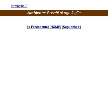
Immagine 2
Ambiente:
Boschi di aghifoglie
[
< Precedente
] [
HOME
] [
Seguente >
]