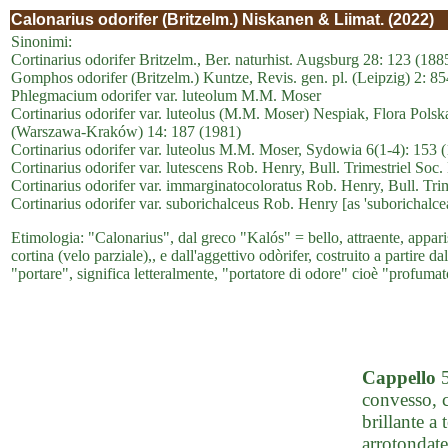
Calonarius odorifer (Britzelm.) Niskanen & Liimat. (2022)
Sinonimi:
Cortinarius odorifer Britzelm., Ber. naturhist. Augsburg 28: 123 (188
Gomphos odorifer (Britzelm.) Kuntze, Revis. gen. pl. (Leipzig) 2: 8
Phlegmacium odorifer var. luteolum M.M. Moser
Cortinarius odorifer var. luteolus (M.M. Moser) Nespiak, Flora Polsk
(Warszawa-Kraków) 14: 187 (1981)
Cortinarius odorifer var. luteolus M.M. Moser, Sydowia 6(1-4): 153 
Cortinarius odorifer var. lutescens Rob. Henry, Bull. Trimestriel Soc
Cortinarius odorifer var. immarginatocoloratus Rob. Henry, Bull. Tri
Cortinarius odorifer var. suborichalceus Rob. Henry [as 'suborichalce
Etimologia: "Calonarius", dal greco "Kalós" = bello, attraente, apparis
cortina (velo parziale),, e dall'aggettivo odòrifer, costruito a partire da
"portare", significa letteralmente, "portatore di odore" cioè "profumat
Cappello
5
convesso, c
brillante a
arrotondate