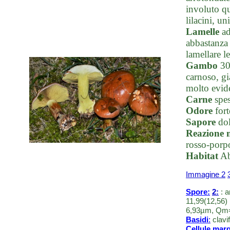
involuto qu
lilacini, u
Lamelle
ad
abbastanza 
lamellare l
Gambo
30-
carnoso, gi
molto evide
Carne
spes
Odore
fort
Sapore
dol
Reazione 
rosso-porp
Habitat
Ab
Immagine 2
Spore:
2:
: a
11,99(12,56) 
6,93µm, Qm=
Basidi
:
clavif
Cellule marg