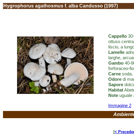
Hygrophorus agathosmus f. alba Candusso (1997)
Cappello
30-
ottuso centra
liscio, a lung
Lamelle
adna
larghe, arcua
Gambo
40-80
forforaceo-fio
Carne
soda, 
Odore
di ma
Sapore
dolci
Habitat
Abete
Note
uguale a
Immagine 2
Ambient
[
< Precede