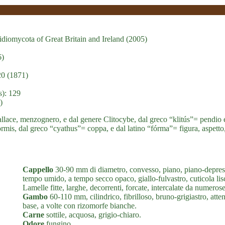
diomycota of Great Britain and Ireland (2005)
6)
20 (1871)
s): 129
)
lace, menzognero, e dal genere Clitocybe, dal greco “klitús”= pendio e 
rmis, dal greco “cyathus”= coppa, e dal latino “fórma”= figura, aspetto,
Cappello
30-90 mm di diametro, convesso, piano, piano-depresso
tempo umido, a tempo secco opaco, giallo-fulvastro, cuticola lisci
Lamelle fitte, larghe, decorrenti, forcate, intercalate da numerose
Gambo
60-110 mm, cilindrico, fibrilloso, bruno-grigiastro, atten
base, a volte con rizomorfe bianche.
Carne
sottile, acquosa, grigio-chiaro.
Odore
fungino.