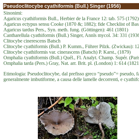
Pseudoclitocybe cyathiformis (Bull.) Singer (1956)
Sinonimi:
Agaricus cyathiformis Bull., Herbier de la France 12: tab. 575 (1792)
Agaricus ectypus sensu Cooke (1870 &; 1882); fide Checklist of Basi
Agaricus tardus Pers., Syn. meth. fung. (Göttingen): 461 (1801)
Cantharellula cyathiformis (Bull.) Singer, Annls mycol. 34: 331 (193
Clitocybe cinerescens Batsch
Clitocybe cyathiformis (Bull.) P. Kumm., Führer Pilzk. (Zwickau): 1
Clitocybe cyathiformis var. cinerascens (Batsch) P. Karst., (1879)
Omphalia cyathiformis (Bull.) Quél., Fl. Analyt. Champ. Supér. (Pari
Omphalia tarda (Pers.) Gray, Nat. arr. Brit. pl. (London) 1: 614 (1821
Etimologia: Pseudoclitocybe, dal prefisso greco “pseudo”= pseudo, fal
generalmente imbutiforme, a causa delle lamelle decorrenti, e cyathifo