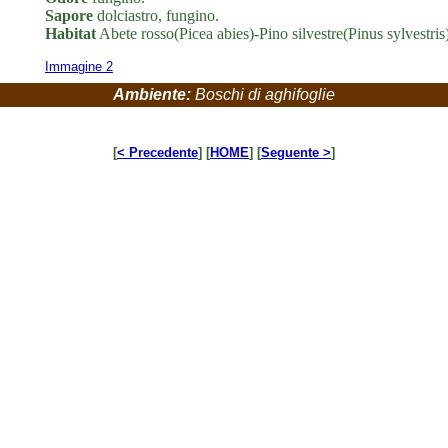
Sapore
dolciastro, fungino.
Habitat
Abete rosso(Picea abies)-Pino silvestre(Pinus sylvestris)
Immagine 2
Ambiente:
Boschi di aghifoglie
[
< Precedente
] [
HOME
] [
Seguente >
]