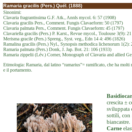
Ramaria gracilis (Pers.) Quél. (1888)
Sinonimi:
Clavaria fragrantissima G.F. Atk., Annls mycol. 6: 57 (1908)
Clavaria gracilis Pers., Comment. Fungis Clavaeform: 50 (1797)
Clavaria palmata Pers., Comment. Fungis Clavaeform: 45 (1797)
Clavariella gracilis (Pers.) P. Karst., Revue mycol., Toulouse 3(9): 2
Merisma gracile (Pers.) Spreng., Syst. veg., Edn 14 4: 496 (1826)
Ramalina gracilis (Pers.) Nyl., Synopsis methodica lichenorum 1(2): 2
Ramaria palmata (Pers.) Donk, J. Jap. Bot. 21: 106 (1933)
Ramaria zippelii (Lév.) Corner, Monograph of Clavaria and allied Ge
Etimologia: Ramaria, dal latino “ramarius”= ramificato, che ha molti ram
e il portamento.
Basidioca
crescita ± 
sviluppata 
sottili, co
biancastre.
Carne
elas