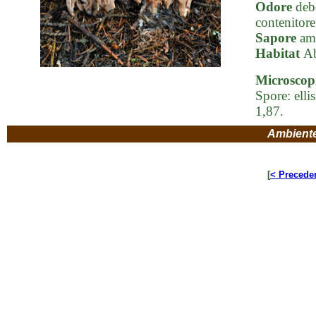
Odore
debo
contenitore
Sapore
ama
Habitat
Ab
Microscop
Spore: elli
1,87.
Ambient
[
< Precede