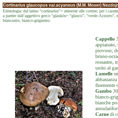
Cortinarius glaucopus var.acyaneus (M.M. Moser) Nezdojm
Etimologia: dal latino “cortinarius”= attinente alle cortine, per i caratt
a partire dall’aggettivo greco “glaukòs= “glauco”, “verde-Azzurro”, e
biancastro, bianco-grigiastro.
Cappello
3
appianato,
piovoso, dol
bruno-ocrac
rossastre, 
unito al ga
Lamelle
sm
abbastanza 
finemente d
Gambo
30
bianco-grig
bianche poi
annularifor
Carne
di c