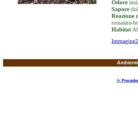
Odore
insi
Sapore
dol
Reazione 
rossastra-b
Habitat
Ab
Immagine
Ambient
[
< Precede