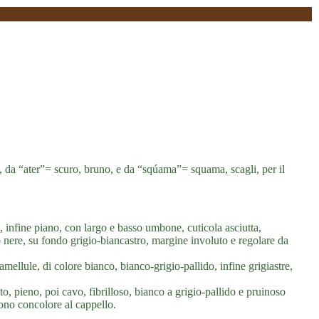
, da “ater”= scuro, bruno, e da “sqúama”= squama, scagli, per il
nfine piano, con largo e basso umbone, cuticola asciutta,
 o nere, su fondo grigio-biancastro, margine involuto e regolare da
amellule, di colore bianco, bianco-grigio-pallido, infine grigiastre,
o, pieno, poi cavo, fibrilloso, bianco a grigio-pallido e pruinoso
dono concolore al cappello.