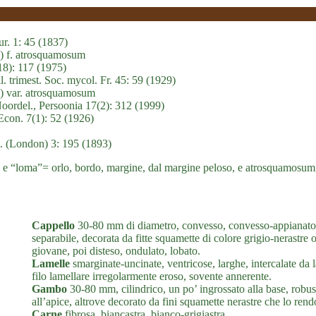
r. 1: 45 (1837)
7) f. atrosquamosum
8): 117 (1975)
 trimest. Soc. mycol. Fr. 45: 59 (1929)
7) var. atrosquamosum
oordel., Persoonia 17(2): 312 (1999)
Econ. 7(1): 52 (1926)
. (London) 3: 195 (1893)
cia, e “loma”= orlo, bordo, margine, dal margine peloso, e atrosquamosum
Cappello
30-80 mm di diametro, convesso, convesso-appianato, i
separabile, decorata da fitte squamette di colore grigio-nerastre
giovane, poi disteso, ondulato, lobato.
Lamelle
smarginate-uncinate, ventricose, larghe, intercalate da l
filo lamellare irregolarmente eroso, sovente annerente.
Gambo
30-80 mm, cilindrico, un po’ ingrossato alla base, robust
all’apice, altrove decorato da fini squamette nerastre che lo ren
Carne
fibrosa, biancastra, bianco-grigiastra.