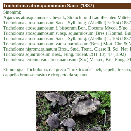
Tricholoma atrosquamosum Sacc. (1887)
Sinonimi:
Agaricus atrosquamosus Chevall., Strauch- und Laubflechten Mitteleu
Tricholoma atrosquamosum Sacc., Syll. fung. (Abellini) 5: 104 (188
Tricholoma atrosquamosum f. bisporum Bon, Docums Mycol. 5(no. 1
Tricholoma atrosquamosum subsp. squarrulosum (Bres.) Konrad, Bull.
Tricholoma atrosquamosum Sacc., Syll. fung. (Abellini) 5: 104 (188
Tricholoma atrosquamosum var. squarrulosum (Bres.) Mort. Chr. & N
Tricholoma nigromarginatum Bres., Stud. Trent., Classe II, Sci. Nat. 
Tricholoma squarrulosum Bres., Fung. trident. 2(11-13): 47 (1892)
Tricholoma terreum var. atrosquamosum (Sac) Massee, Brit. Fung.-Fl
Etimologia: Tricholoma, dal greco “thríx tricoós” peli, capelli, trec
cappello bruno-nerastro e ricoperto da squame.