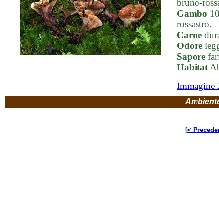
bruno-rossa
Gambo
10-
rossastro.
Carne
dura
Odore
legg
Sapore
far
Habitat
Ab
Immagine 
Ambient
[
< Precede