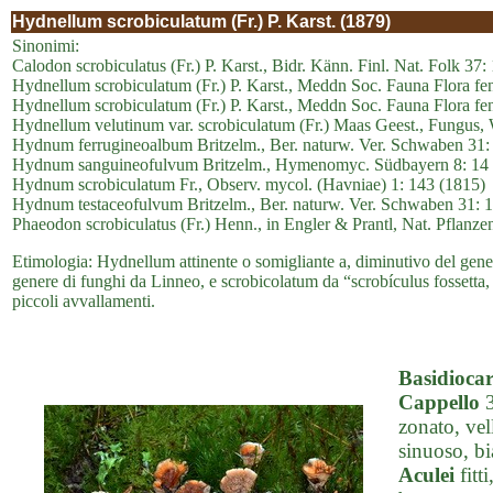
Hydnellum scrobiculatum (Fr.) P. Karst. (1879)
Sinonimi:
Calodon scrobiculatus (Fr.) P. Karst., Bidr. Känn. Finl. Nat. Folk 37:
Hydnellum scrobiculatum (Fr.) P. Karst., Meddn Soc. Fauna Flora fen
Hydnellum scrobiculatum (Fr.) P. Karst., Meddn Soc. Fauna Flora fen
Hydnellum velutinum var. scrobiculatum (Fr.) Maas Geest., Fungus,
Hydnum ferrugineoalbum Britzelm., Ber. naturw. Ver. Schwaben 31:
Hydnum sanguineofulvum Britzelm., Hymenomyc. Südbayern 8: 14 
Hydnum scrobiculatum Fr., Observ. mycol. (Havniae) 1: 143 (1815)
Hydnum testaceofulvum Britzelm., Ber. naturw. Ver. Schwaben 31: 
Phaeodon scrobiculatus (Fr.) Henn., in Engler & Prantl, Nat. Pflanzen
Etimologia: Hydnellum attinente o somigliante a, diminutivo del ge
genere di funghi da Linneo, e scrobicolatum da “scrobículus fossetta,
piccoli avvallamenti.
Basidioca
Cappello
3
zonato, vel
sinuoso, bi
Aculei
fitt