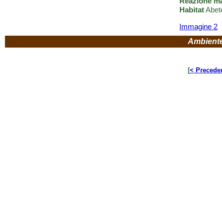
Reazione m
Habitat
Abete
Immagine 2
Ambient
[
< Precede