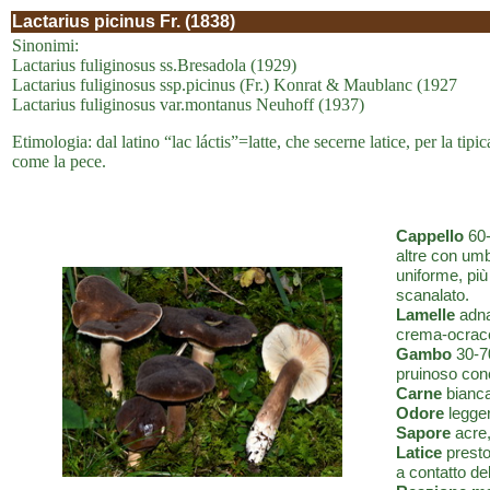
Lactarius picinus Fr. (1838)
Sinonimi:
Lactarius fuliginosus ss.Bresadola (1929)
Lactarius fuliginosus ssp.picinus (Fr.) Konrat & Maublanc (1927
Lactarius fuliginosus var.montanus Neuhoff (1937)
Etimologia: dal latino “lac láctis”=latte, che secerne latice, per la tipic
come la pece.
Cappello
60-
altre con umb
uniforme, più 
scanalato.
Lamelle
adnat
crema-ocrace
Gambo
30-70
pruinoso conc
Carne
bianca
Odore
legger
Sapore
acre,
Latice
presto
a contatto de