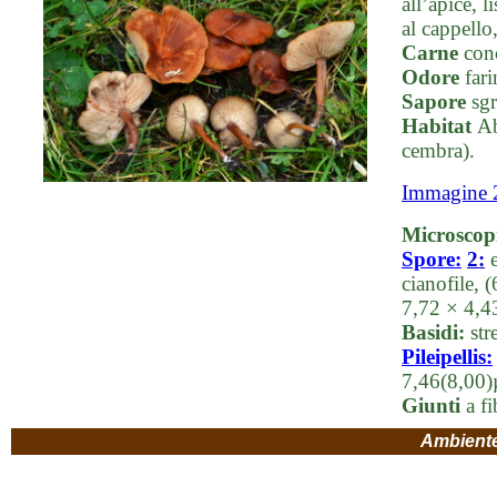
all’apice, l
al cappello
Carne
conc
Odore
far
Sapore
sgr
Habitat
Ab
cembra).
Immagine 
Microscop
Spore:
2:
e
cianofile,
7,72 × 4,
Basidi:
str
Pileipellis:
7,46(8,00
Giunti
a fi
Ambient