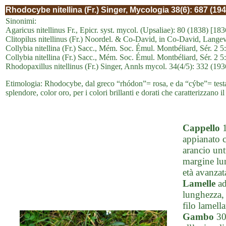
Rhodocybe nitellina (Fr.) Singer, Mycologia 38(6): 687 (194
Sinonimi:
Agaricus nitellinus Fr., Epicr. syst. mycol. (Upsaliae): 80 (1838) [18
Clitopilus nitellinus (Fr.) Noordel. & Co-David, in Co-David, Lang
Collybia nitellina (Fr.) Sacc., Mém. Soc. Émul. Montbéliard, Sér. 2 5: 
Collybia nitellina (Fr.) Sacc., Mém. Soc. Émul. Montbéliard, Sér. 2 5:
Rhodopaxillus nitellinus (Fr.) Singer, Annls mycol. 34(4/5): 332 (193
Etimologia: Rhodocybe, dal greco “rhódon”= rosa, e da “cýbe”= testa, pe
splendore, color oro, per i colori brillanti e dorati che caratterizzano i
Cappello
1
appianato c
arancio un
margine lun
età avanzat
Lamelle
ad
lunghezza, 
filo lamell
Gambo
30-