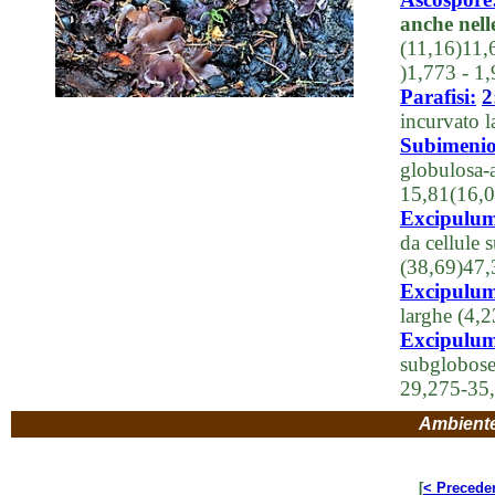
anche nell
(11,16)11,
)1,773 - 1
Parafisi:
2
incurvato 
Subimeni
globulosa-a
15,81(16,0
Excipulum
da cellule
(38,69)47,
Excipulum 
larghe (4,
Excipulum 
subglobose
29,275-35
Ambient
[
< Precede