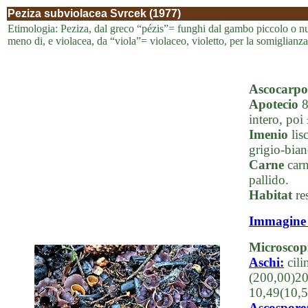
Peziza subviolacea Svrcek (1977)
Etimologia: Peziza, dal greco “pézis”= funghi dal gambo piccolo o nullo
meno di, e violacea, da “viola”= violaceo, violetto, per la somiglianza
Ascocarpo
Apotecio
8
intero, poi
Imenio
lisc
grigio-bian
Carne
carn
pallido.
Habitat
res
Immagine
Microscop
Aschi:
cili
(200,00)20
10,49(10,
Ascospore