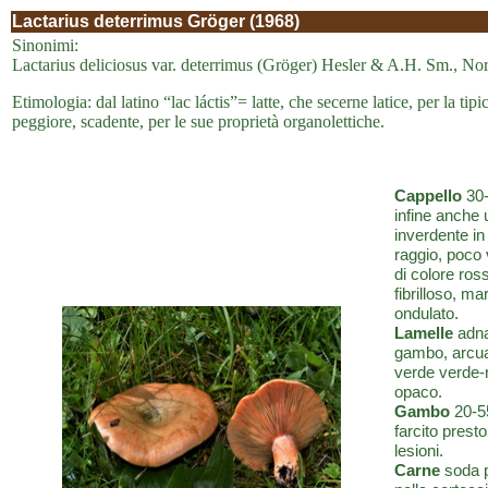
Lactarius deterrimus Gröger (1968)
Sinonimi:
Lactarius deliciosus var. deterrimus (Gröger) Hesler & A.H. Sm., No
Etimologia: dal latino “lac láctis”= latte, che secerne latice, per la tipi
peggiore, scadente, per le sue proprietà organolettiche.
Cappello
30-
infine anche 
inverdente in
raggio, poco 
di colore ros
fibrilloso, ma
ondulato.
Lamelle
adnat
gambo, arcua
verde verde-n
opaco.
Gambo
20-55
farcito prest
lesioni.
Carne
soda p