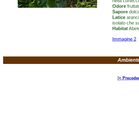
nella cortecc
Odore
fruttat
Sapore
dolci
Latice
aranci
isolato che s
Habitat
Abete
Immagine 2
Ambient
[
< Precede