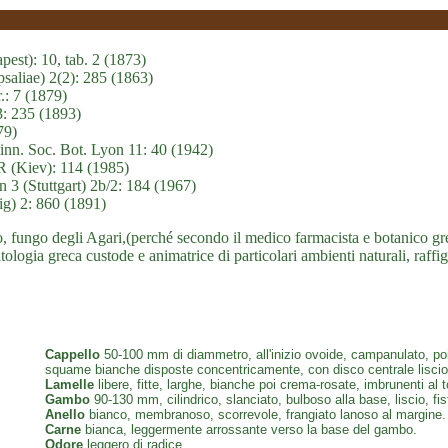
st): 10, tab. 2 (1873)
saliae) 2(2): 285 (1863)
.: 7 (1879)
3: 235 (1893)
79)
linn. Soc. Bot. Lyon 11: 40 (1942)
 (Kiev): 114 (1985)
 3 (Stuttgart) 2b/2: 184 (1967)
ig) 2: 860 (1891)
o, fungo degli Agari,(perché secondo il medico farmacista e botanico gr
ogia greca custode e animatrice di particolari ambienti naturali, raffig
Cappello
50-100 mm di diammetro, all'inizio ovoide, campanulato, poi
squame bianche disposte concentricamente, con disco centrale liscio, g
Lamelle
libere, fitte, larghe, bianche poi crema-rosate, imbrunenti al 
Gambo
90-130 mm, cilindrico, slanciato, bulboso alla base, liscio, f
Anello
bianco, membranoso, scorrevole, frangiato lanoso al margine.
Carne
bianca, leggermente arrossante verso la base del gambo.
Odore
leggero di radice.