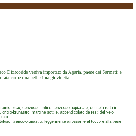
eco Dioscoride veniva importato da Agaria, paese dei Sarmati) e
urata come una bellissima giovinetta,
 emisferico, convesso, infine convesso-appianato, cuticola rotta in
rigio-brunastro, margine sottile, appendicolato da resti del velo.
tocco.
istoloso, bianco-brunastro, leggermente arrossante al tocco e alla base