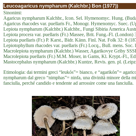
Leucoagaricus nympharum (Kalchbr.) Bon (1977))
Sinonimi:
Agaricus nympharum Kalchbr., Icon. Sel. Hymenomyc. Hung. (Budape
Agaricus rhacodes var. puellaris Fr., Monogr. Hymenomyc. Suec. (Up
Lepiota nympharum (Kalchbr.) Kalchbr., Fungi Sibiria America Austr
Lepiota procera var. puellaris (Fr.) Massee, Brit. Fung.-Fl. (London) 
Lepiota puellaris (Fr.) P. Karst., Bidr. Känn. Finl. Nat. Folk 32: 8 (18
Lepiotophyllum rhacodes var. puellaris (Fr.) Locq., Bull. mens. Soc. 
Macrolepiota nympharum (Kalchbr.) Wasser, Agarikovye Griby SSSR
Macrolepiota puellaris (Fr.) M.M. Moser, in Gams, Kl. Krypt.-Fl., Edn
Mastocephalus nympharum (Kalchbr.) Kuntze, Revis. gen. pl. (Leipz
Etimologia: dai termini greci “leukós”= bianco, e “agarikón”= agaric
nympharum dal greco “nimphas”= ninfa, una divinità minore della mitol
fanciulla, perché candido e tendente ad arrossire come una fanciulla.