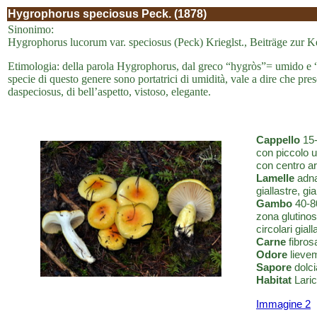
Hygrophorus speciosus Peck. (1878)
Sinonimo:
Hygrophorus lucorum var. speciosus (Peck) Krieglst., Beiträge zur Ke
Etimologia: della parola Hygrophorus, dal greco “hygròs”= umido e “ph
specie di questo genere sono portatrici di umidità, vale a dire che prese
daspeciosus, di bell’aspetto, vistoso, elegante.
Cappello
15-
con piccolo um
con centro a
Lamelle
adnat
giallastre, gi
Gambo
40-80
zona glutinos
circolari gial
Carne
fibros
Odore
lievem
Sapore
dolci
Habitat
Laric
Immagine 2