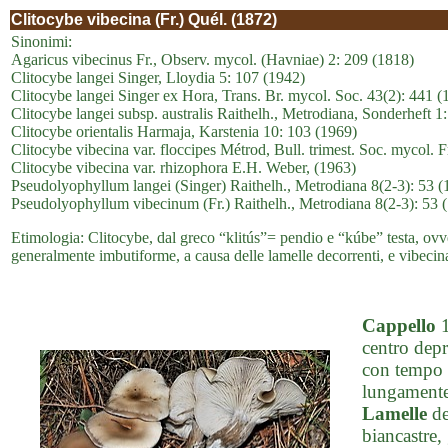
Clitocybe vibecina (Fr.) Quél. (1872)
Sinonimi:
Agaricus vibecinus Fr., Observ. mycol. (Havniae) 2: 209 (1818)
Clitocybe langei Singer, Lloydia 5: 107 (1942)
Clitocybe langei Singer ex Hora, Trans. Br. mycol. Soc. 43(2): 441 (
Clitocybe langei subsp. australis Raithelh., Metrodiana, Sonderheft 1
Clitocybe orientalis Harmaja, Karstenia 10: 103 (1969)
Clitocybe vibecina var. floccipes Métrod, Bull. trimest. Soc. mycol. F
Clitocybe vibecina var. rhizophora E.H. Weber, (1963)
Pseudolyophyllum langei (Singer) Raithelh., Metrodiana 8(2-3): 53 (
Pseudolyophyllum vibecinum (Fr.) Raithelh., Metrodiana 8(2-3): 53 
Etimologia: Clitocybe, dal greco “klitús”= pendio e “kúbe” testa, ovver
generalmente imbutiforme, a causa delle lamelle decorrenti, e vibecina,
Cappello
1
centro depr
con tempo 
lungamente 
Lamelle
de
biancastre,