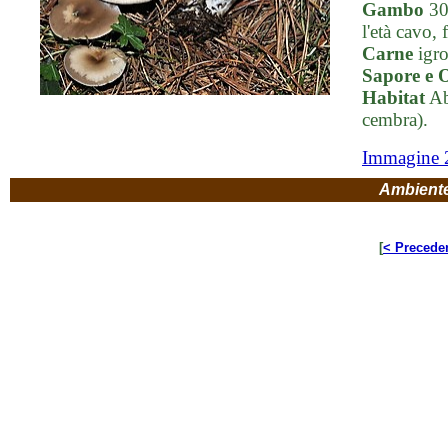
Gambo
30-
l'età cavo,
Carne
igro
Sapore e 
Habitat
Ab
cembra).
Immagine 
Ambient
[
< Precede