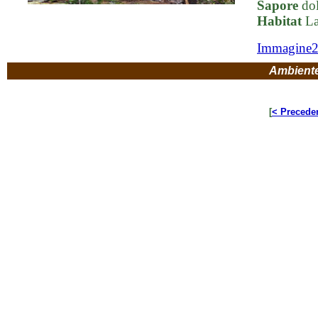
Sapore
dol
Habitat
La
Immagine
Ambient
[
< Precede