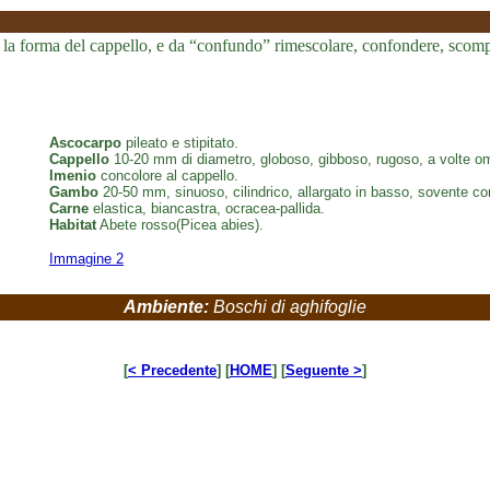
a forma del cappello, e da “confundo” rimescolare, confondere, scompig
Ascocarpo
pileato e stipitato.
Cappello
10-20 mm di diametro, globoso, gibboso, rugoso, a volte ombe
Imenio
concolore al cappello.
Gambo
20-50 mm, sinuoso, cilindrico, allargato in basso, sovente co
Carne
elastica, biancastra, ocracea-pallida.
Habitat
Abete rosso(Picea abies).
Immagine 2
Ambiente:
Boschi di aghifoglie
[
< Precedente
] [
HOME
] [
Seguente >
]