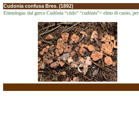
Cudonia confusa Bres. (1892)
Etimologia: dal greco Cudónia “cúdo” “cudónis”= elmo di cuoio, per l