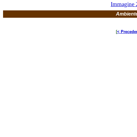
Immagine 
Ambient
[
< Precede