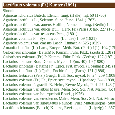
Lactifluus volemus (Fr.) Kuntze (1891)
Sinonimi:
Agaricus ichoratus Batsch, Elench. fung. (Halle): fig. 60 (1786)
Agaricus lactifluus L., Sclerom. Suec. 2: no. 1641 (1763)
Agaricus lactifluus var. aureus Hoffm., Nomencl. fung. (Berlin) 1: ta
Agaricus lactifluus var. dulcis Bull., Herb. Fr. (Paris) 3: tab. 227 (178
Agaricus lactifluus var. testaceus Pers., (1801)
Agaricus volemus Fr., Syst. mycol. (Lundae) 1: 69 (1821)
Agaricus volemus var. crassus Lasch, Linnaea 4: 525 (1829)
Amanita lactiflua (L.) Lam., Encycl. Méth. Bot. (Paris) 1(1): 104 (17
Galorrheus ichoratus (Batsch) P. Kumm., Führ. Pilzk. (Zerbst): 128 (
Galorrheus volemus (Fr.) P. Kumm., Führ. Pilzk. (Zerbst): 127 (1871
Lactarius aberrans Bon, Docums Mycol. 10(no. 40): 19 (1980)
Lactarius ichoratus (Batsch) Fr., Epicr. syst. mycol. (Upsaliae): 345
Lactarius lactifluus (L.) Quél., Enchir. fung. (Paris): 131 (1886)
Lactarius testaceus (Pers.) Guég., Bull. Soc. mycol. Fr. 24: 259 (1908
Lactarius volemus (Fr.) Fr., Epicr. syst. mycol. (Upsaliae): 344 (183
Lactarius volemus f. gracilis R. Heim, Revue Mycol., Paris 27: 143 
Lactarius volemus var. albus Maire, Mém. Soc. Sci. Nat. Maroc. 45: 
Lactarius volemus var. bourquelotii Boud., (1976)
Lactarius volemus var. euvolemus Maire, Mém. Soc. Sci. Nat. Maroc
Lactarius volemus var. subrugatus Neuhoff, Pilze Mitteleuropas (Stut
Lactifluus ichoratus (Batsch) Kuntze, Revis. gen. pl. (Leipzig) 2: 85