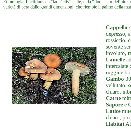
Etimologia: Lactifluus da "lac láctis"=latte, e da "flúo"= far defluire
varietà di pera dalle grandi dimensioni, che riempie il palmo della ma
Cappello
4
depresso, a
rossiccio, 
sovente sc
involuto, r
Lamelle
ad
intercalate
ruggine bru
Gambo
30-
vellutato, 
chiaro, inb
Carne
mite
Sapore e 
Latice
mite
chiaro, poi
Habitat
Ab