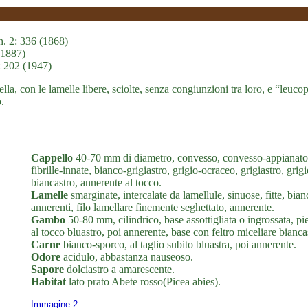
h. 2: 336 (1868)
 (1887)
: 202 (1947)
lla, con le lamelle libere, sciolte, senza congiunzioni tra loro, e “leu
.
Cappello
40-70 mm di diametro, convesso, convesso-appianato, c
fibrille-innate, bianco-grigiastro, grigio-ocraceo, grigiastro, gri
biancastro, annerente al tocco.
Lamelle
smarginate, intercalate da lamellule, sinuose, fitte, bian
annerenti, filo lamellare finemente seghettato, annerente.
Gambo
50-80 mm, cilindrico, base assottigliata o ingrossata, pie
al tocco bluastro, poi annerente, base con feltro miceliare bianca
Carne
bianco-sporco, al taglio subito bluastra, poi annerente.
Odore
acidulo, abbastanza nauseoso.
Sapore
dolciastro a amarescente.
Habitat
lato prato Abete rosso(Picea abies).
Immagine 2