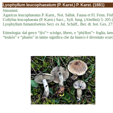
Lyophyllum leucophaeatum (P. Karst.) P. Karst. (1881)
Sinonimi:
Agaricus leucophaeatus P. Karst., Not. Sällsk. Fauna et Fl. Fenn. För
Collybia leucophaeata (P. Karst.) Sacc., Syll. fung. (Abellini) 5: 205
Lyophyllum fumatofoetens Secr. ex Jul. Schäff., Ber. dt. bot. Ges. 27
Etimologia: dal greco “lýo”= sciolgo, libero, e “phýllon”= foglia, lame
“leukòs” e “phaiòs” in latino significa che da bianco è diventato scuro