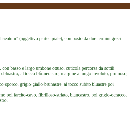
cophaeatum” (aggettivo partecipiale), composto da due termini greci
on basso e largo umbone ottuso, cuticola percorsa da sottili
gio-bluastro, al tocco blù-nerastro, margine a lungo involuto, pruinoso,
co-sporco, grigio-giallo-brunastre, al tocco subito bluastre poi
no poi farcito-cavo, fibrilloso-striato, biancastro, poi grigio-ocraceo,
stro.