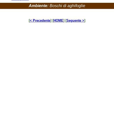
Ambiente:
Boschi di aghifoglie
[
< Precedente
] [
HOME
] [
Seguente >
]