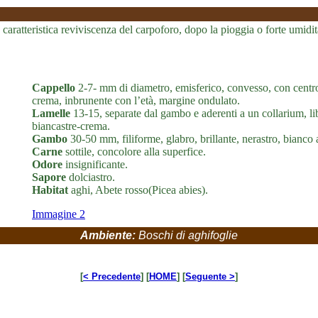
ratteristica reviviscenza del carpoforo, dopo la pioggia o forte umidit
Cappello
2-7- mm di diametro, emisferico, convesso, con centro
crema, inbrunente con l’età, margine ondulato.
Lamelle
13-15, separate dal gambo e aderenti a un collarium, li
biancastre-crema.
Gambo
30-50 mm, filiforme, glabro, brillante, nerastro, bianco 
Carne
sottile, concolore alla superfice.
Odore
insignificante.
Sapore
dolciastro.
Habitat
aghi, Abete rosso(Picea abies).
Immagine 2
Ambiente:
Boschi di aghifoglie
[
< Precedente
] [
HOME
] [
Seguente >
]