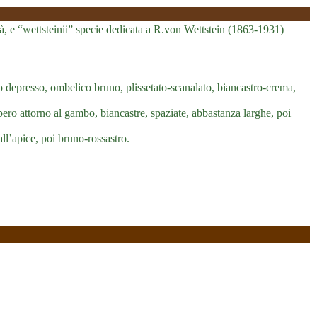
à, e “wettsteinii” specie dedicata a R.von Wettstein (1863-1931)
 depresso, ombelico bruno, plissetato-scanalato, biancastro-crema,
bero attorno al gambo, biancastre, spaziate, abbastanza larghe, poi
all’apice, poi bruno-rossastro.