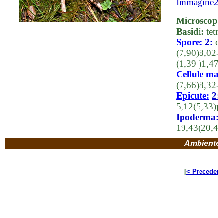
Immagine
Microscop
Basidi:
tet
Spore:
2:
(7,90)8,02
(1,39 )1,4
Cellule ma
(7,66)8,32
Epicute:
2
5,12(5,33)
Ipoderma
19,43(20,4
Ambient
[
< Precede