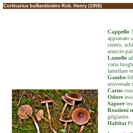
Cortinarius bulliardioides Rob. Henry (1956)
Cappello
3
appianato u
centro, sch
arancio-pall
Lamelle
ad
varia lunghe
lamellare e
Gambo
60-
universale 
Carne
conc
Odore
insi
Sapore
ins
Reazioni 
grigiastra.
Habitat
Pi