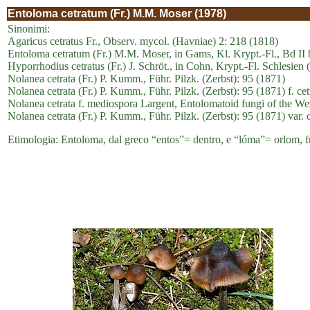
Entoloma cetratum (Fr.) M.M. Moser (1978)
Sinonimi:
Agaricus cetratus Fr., Observ. mycol. (Havniae) 2: 218 (1818)
Entoloma cetratum (Fr.) M.M. Moser, in Gams, Kl. Krypt.-Fl., Bd II b/
Hyporrhodius cetratus (Fr.) J. Schröt., in Cohn, Krypt.-Fl. Schlesien
Nolanea cetrata (Fr.) P. Kumm., Führ. Pilzk. (Zerbst): 95 (1871)
Nolanea cetrata (Fr.) P. Kumm., Führ. Pilzk. (Zerbst): 95 (1871) f. cet
Nolanea cetrata f. mediospora Largent, Entolomatoid fungi of the We
Nolanea cetrata (Fr.) P. Kumm., Führ. Pilzk. (Zerbst): 95 (1871) var. c
Etimologia: Entoloma, dal greco “entos”= dentro, e “lóma”= orlom, fra