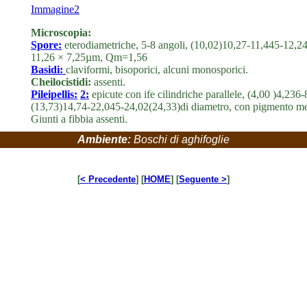
Immagine2
Microscopia:
Spore:
eterodiametriche, 5-8 angoli, (10,02)10,27-11,445-12,2
11,26 × 7,25µm, Qm=1,56
Basidi:
claviformi, bisoporici, alcuni monosporici.
Cheilocistidi:
assenti.
Pileipellis:
2:
epicute con ife cilindriche parallele, (4,00 )4,236
(13,73)14,74-22,045-24,02(24,33)di diametro, con pigmento m
Giunti a fibbia assenti.
Ambiente:
Boschi di aghifoglie
[
< Precedente
] [
HOME
] [
Seguente >
]