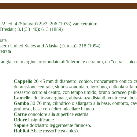
2, ed. 4 (Stuttgart) 2b/2: 206 (1978) var. cetratum
 (Breslau) 3.1(33–40): 613 (1889)
rata
stern United States and Alaska (Eureka): 218 (1994)
etrata
ngia, col margine arrotondato all’interno, e cetratum, da “cetra”= picc
Cappello
20-45 mm di diametro, conico, troncamente-conico-ca
depressione centrale, sinuoso-ondulato, igrofano, cuticola stria
rossastro-scuro al centro, con tempo umido, bruno-ocraceo-pall
Lamelle
adnato-smarginate, abbastanza distanti, ventricose, beige
Gambo
30-70 mm, cilindrico o allargato alla base, contorto, cav
pruinoso, base con feltro miceliare bianco.
Carne
concolore alla superfice esterna.
Odore
insignificante.
Sapore
dolciastro leggermente farinoso.
Habitat
Abete rosso(Picea abies).