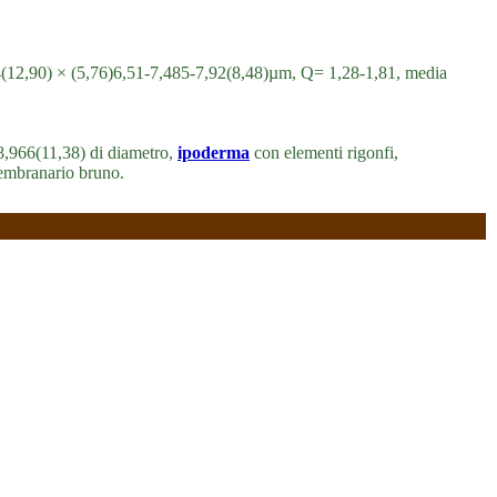
4(12,90) × (5,76)6,51-7,485-7,92(8,48)µm, Q= 1,28-1,81, media
-8,966(11,38) di diametro,
ipoderma
con elementi rigonfi,
embranario bruno.