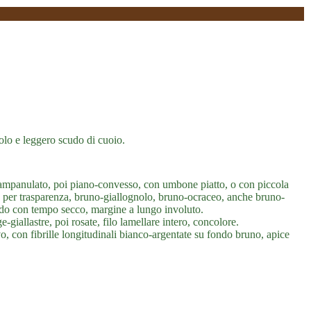
olo e leggero scudo di cuoio.
mpanulato, poi piano-convesso, con umbone piatto, o con piccola
to per trasparenza, bruno-giallognolo, bruno-ocraceo, anche bruno-
ido con tempo secco, margine a lungo involuto.
-giallastre, poi rosate, filo lamellare intero, concolore.
o, con fibrille longitudinali bianco-argentate su fondo bruno, apice