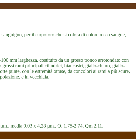
 sanguigno, per il carpoforo che si colora di colore rosso sangue,
-100 mm larghezza, costituito da un grosso tronco arrotondato con
rossi rami principali cilindrici, biancastri, giallo-chiaro, giallo-
orte punte, con le estremità ottuse, da concolori ai rami a più scure,
polazione, e in vecchiaia.
95 µm., media 9,03 x 4,28 µm., Q. 1,75-2,74, Qm 2,11.