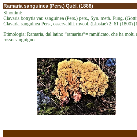
Ramaria sanguinea (Pers.) Quél. (1888)
Sinonimi:
Clavaria botrytis var. sanguinea (Pers.) pers., Syn. meth. Fung. (Gött
Clavaria sanguinea Pers., osservabili. mycol. (Lipsiae) 2: 61 (1800) 
Etimologia: Ramaria, dal latino “ramarius”= ramificato, che ha molti r
rosso sanguigno.