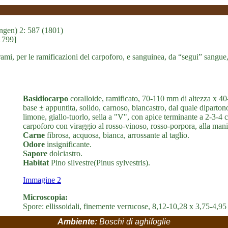
ingen) 2: 587 (1801)
[1799]
ami, per le ramificazioni del carpoforo, e sanguinea, da “segui” sangue,
Basidiocarpo
coralloide, ramificato, 70-110 mm di altezza x 40
base ± appuntita, solido, carnoso, biancastro, dal quale dipartono g
limone, giallo-tuorlo, sella a "V", con apice terminante a 2-3-4 c
carpoforo con viraggio al rosso-vinoso, rosso-porpora, alla mani
Carne
fibrosa, acquosa, bianca, arrossante al taglio.
Odore
insignificante.
Sapore
dolciastro.
Habitat
Pino silvestre(Pinus sylvestris).
Immagine 2
Microscopia:
Spore: ellissoidali, finemente verrucose, 8,12-10,28 x 3,75-4,
Ambiente:
Boschi di aghifoglie