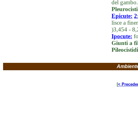
del gambo.
Pleurocist
Epicute:
2
lisce a fin
)3,454 - 8
Ipocute:
fo
Giunti a f
Pileocistid
Ambient
[
< Precede