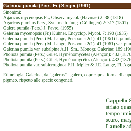
Galerina pumila (Pers. Fr.) Singer (1961)
Sinonimi:
Agaricus mycenopsis Fr., Observ. mycol. (Havniae) 2: 38 (1818)
Agaricus pumilus Pers., Syn. meth. fung. (Göttingen) 2: 317 (1801)
Galera pumila (Pers.) J. Favre, (1955)
Galerina mycenopsis (Fr.) Kühner, Encyclop. Mycol. 7: 190 (1935)
Galerina pumila (Pers.) M. Lange, Persoonia 2(1): 41 (1961) f. pumil
Galerina pumila (Pers.) M. Lange, Persoonia 2(1): 41 (1961) var. pum
Galerina pumila var. subalpina A.H. Sm., Monogr. Galerina: 189 (19
Pholiota pumila (Pers.) Gillet, Hyménomycètes (Alençon): 432 (1876
Pholiota pumila (Pers.) Gillet, Hyménomycètes (Alençon): 432 (1876
Pholiota pumila var. subferruginea F.H. Møller & J.E. Lange, Fl. Aga
Etimologia: Galerina, da “galerus”= galero, copricapo a forma di cup
pigmeo, rispetto alle specie congeneri.
Cappello
8
striato quas
tempo umido
scuro, marg
Lamelle
ad