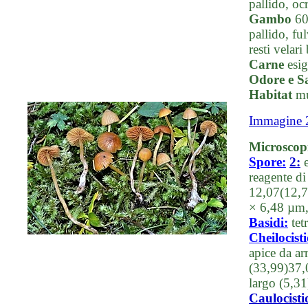
pallido, oc
Gambo
60-
pallido, fu
resti velari
Carne
esig
Odore e S
Habitat
mu
Immagine 
Microscop
Spore:
2:
e
reagente di
12,07(12,7
× 6,48 µm
Basidi:
tetr
Cheilocisti
apice da ar
(33,99)37,
largo (5,3
Caulocisti