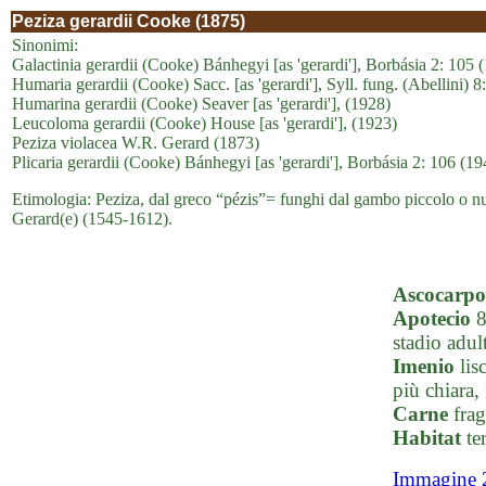
Peziza gerardii Cooke (1875)
Sinonimi:
Galactinia gerardii (Cooke) Bánhegyi [as 'gerardi'], Borbásia 2: 105 
Humaria gerardii (Cooke) Sacc. [as 'gerardi'], Syll. fung. (Abellini) 
Humarina gerardii (Cooke) Seaver [as 'gerardi'], (1928)
Leucoloma gerardii (Cooke) House [as 'gerardi'], (1923)
Peziza violacea W.R. Gerard (1873)
Plicaria gerardii (Cooke) Bánhegyi [as 'gerardi'], Borbásia 2: 106 (19
Etimologia: Peziza, dal greco “pézis”= funghi dal gambo piccolo o null
Gerard(e) (1545-1612).
Ascocarpo
Apotecio
8
stadio adul
Imenio
lis
più chiara,
Carne
frag
Habitat
te
Immagine 