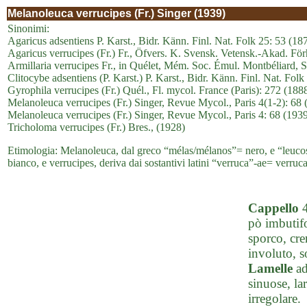
Melanoleuca verrucipes (Fr.) Singer (1939)
Sinonimi:
Agaricus adsentiens P. Karst., Bidr. Känn. Finl. Nat. Folk 25: 53 (18
Agaricus verrucipes (Fr.) Fr., Öfvers. K. Svensk. Vetensk.-Akad. För
Armillaria verrucipes Fr., in Quélet, Mém. Soc. Émul. Montbéliard, S
Clitocybe adsentiens (P. Karst.) P. Karst., Bidr. Känn. Finl. Nat. Folk
Gyrophila verrucipes (Fr.) Quél., Fl. mycol. France (Paris): 272 (188
Melanoleuca verrucipes (Fr.) Singer, Revue Mycol., Paris 4(1-2): 68 (
Melanoleuca verrucipes (Fr.) Singer, Revue Mycol., Paris 4: 68 (1939
Tricholoma verrucipes (Fr.) Bres., (1928)
Etimologia: Melanoleuca, dal greco “mélas/mélanos”= nero, e “leucos”=
bianco, e verrucipes, deriva dai sostantivi latini “verruca”-ae= verruc
Cappello
4
pò imbutifo
sporco, cre
involuto, s
Lamelle
ad
sinuose, la
irregolare.