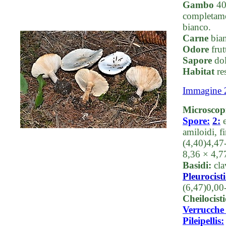
Gambo
40-
completame
bianco.
Carne
bian
Odore
frut
Sapore
dol
Habitat
res
Immagine 
Microscop
Spore:
2:
e
amiloidi, f
(4,40)4,47
8,36 × 4,
Basidi:
clav
Pleurocisti
(6,47)0,00
Cheilocisti
Verrucche
Pileipellis: