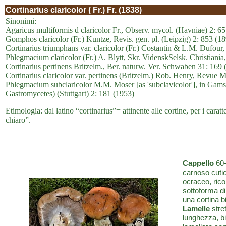
Cortinarius claricolor ( Fr.) Fr. (1838)
Sinonimi:
Agaricus multiformis d claricolor Fr., Observ. mycol. (Havniae) 2: 6
Gomphos claricolor (Fr.) Kuntze, Revis. gen. pl. (Leipzig) 2: 853 (1
Cortinarius triumphans var. claricolor (Fr.) Costantin & L.M. Dufour
Phlegmacium claricolor (Fr.) A. Blytt, Skr. VidenskSelsk. Christiania,
Cortinarius pertinens Britzelm., Ber. naturw. Ver. Schwaben 31: 169 
Cortinarius claricolor var. pertinens (Britzelm.) Rob. Henry, Revue M
Phlegmacium subclaricolor M.M. Moser [as 'subclavicolor'], in Gams,
Gastromycetes) (Stuttgart) 2: 181 (1953)
Etimologia: dal latino “cortinarius”= attinente alle cortine, per i caratte
chiaro”.
Cappello
60-
carnoso cutic
ocraceo, rico
sottoforma di
una cortina 
Lamelle
stret
lunghezza, bi