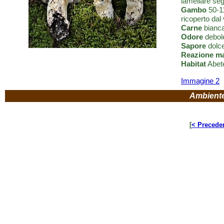
lamellare seg
Gambo
50-11
ricoperto dal
Carne
bianca
Odore
debole
Sapore
dolce
Reazione m
Habitat
Abete
Immagine 2
Ambient
[
< Precede