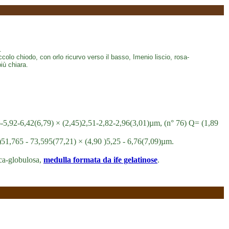
.
colo chiodo, con orlo ricurvo verso il basso, Imenio liscio, rosa-
iù chiara.
5,46-5,92-6,42(6,79) × (2,45)2,51-2,82-2,96(3,01)µm, (n° 76) Q= (1,89
 )51,765 - 73,595(77,21) × (4,90 )5,25 - 6,76(7,09)µm.
ica-globulosa,
medulla formata da ife gelatinose
.