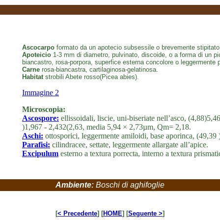
Ascocarpo
formato da un apotecio subsessile o brevemente stipitato
Apoteicio
1-3 mm di diametro, pulvinato, discoide, o a forma di un pic
biancastro, rosa-porpora, superfice esterna concolore o leggermente p
Carne
rosa-biancastra, cartilaginosa-gelatinosa.
Habitat
strobili Abete rosso(Picea abies).
Immagine 2
Microscopia:
Ascospore:
ellissoidali, liscie, uni-biseriate nell’asco, (4,88)
)1,967 - 2,432(2,63, media 5,94 × 2,73µm, Qm= 2,18.
Aschi:
ottosporici, leggermente amiloidi, base aporinca, (49,39
Parafisi:
cilindracee, settate, leggermente allargate all’apice.
Excipulum
esterno a textura porrecta, interno a textura prismat
Ambiente:
Boschi di aghifoglie
[
< Precedente
] [
HOME
] [
Seguente >
]