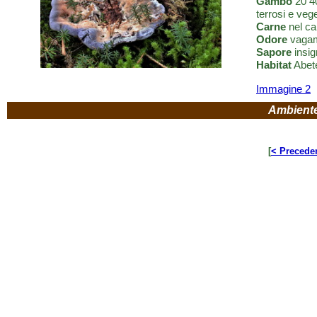
Gambo
20 40
terrosi e veg
Carne
nel ca
Odore
vagam
Sapore
insig
Habitat
Abete
Immagine 2
Ambient
[
< Precede