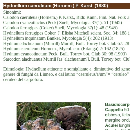
Hydnellum caeruleum (Hornem.) P. Karst. (1880)
Sinonimi:
Calodon caeruleus (Hornem.) P. Karst., Bidr. Känn. Finl. Nat. Folk 
Calodon cyaneotinctus (Peck) Snell, Mycologia 37(1): 51 (1945)
Calodon ferrugipes (Coker) Snell, Mycologia 37(1): 48 (1945)
Hydnellum ferrugipes Coker, J. Elisha Mitchell scient. Soc. 34: 188 
Hydnellum inquinatum Banker, Mycologia 5(4): 202 (1913)
Hydnum alachuanum (Murrill) Murrill, Bull. Torrey bot. Club 67: 28
Hydnum caeruleum Hornem., Mycol. eur. (Erlanga) 2: 162 (1825)
Hydnum cyaneotinctum Peck, Bull. Torrey bot. Club 30: 98 (1903)
Sarcodon alachuanus Murrill [as 'alachuanum'], Bull. Torrey bot. Cl
Etimologia: Hydnellum attinente o somigliante a, diminutivo del ge
genere di funghi da Linneo, e dal latino “caeruleus/a/um”= “ceruleo” di
ceruleo del carpoforo.
Basidiocarp
Cappello
50-
gibboso, feltr
margine ondul
Aculei
lunghi