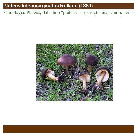
Pluteus luteomarginatus Rolland (1889)
Etimologia: Pluteus, dal latino “plúteus”= riparo, tettoia, scudo, per 