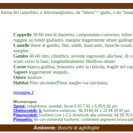
la forma del carpoforo, e luteomarginatus, da “lúteus”= giallo, e da “marg
Cappello
30-60 mm di diametro, campanulato-convesso, infine c
ruggine su fondo giallastro, margine leggermente striato giallogn
Lamelle
libere al gambo, fitte, sottili, biancastre, bianche-rosat
margine.
Gambo
40-60 mm, cilindrico, sovente ingrossato alla base, di co
scuro verso la base, longitudinalmente fibrilloso-striato.
Carne
bianca-giallina, brunastra sotto la cuticola, fragile nel c
Sapore
leggermente insipido.
Odore
inodore.
Habitat
Pino uncinato(Pinus mugho var uncinata).
Immagine 2
Microscopia:
Spore:
subglobose, ovoidali, liscie 6,97-7,91 x 6,05-6,92 µm.
Cheilocistidi:
1:
fusiformi-ventricosi, 56,33-65,91 x 22,94-28,97 µm.
Pleurocistidi:
fusiformi con 1-2-3 diverticoli alla sommità, 64,29-76,
Pileipellis:
ife con estremità fusiformi, contenenti pigmento bruno-pal
Ambiente:
Boschi di aghifoglie