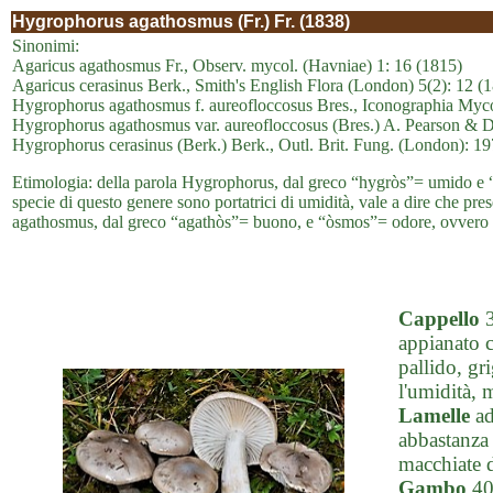
Hygrophorus agathosmus (Fr.) Fr. (1838)
Sinonimi:
Agaricus agathosmus Fr., Observ. mycol. (Havniae) 1: 16 (1815)
Agaricus cerasinus Berk., Smith's English Flora (London) 5(2): 12 (
Hygrophorus agathosmus f. aureofloccosus Bres., Iconographia Myco
Hygrophorus agathosmus var. aureofloccosus (Bres.) A. Pearson & De
Hygrophorus cerasinus (Berk.) Berk., Outl. Brit. Fung. (London): 19
Etimologia: della parola Hygrophorus, dal greco “hygròs”= umido e “ph
specie di questo genere sono portatrici di umidità, vale a dire che prese
agathosmus, dal greco “agathòs”= buono, e “òsmos”= odore, ovvero d
Cappello
3
appianato c
pallido, gr
l'umidità, 
Lamelle
ad
abbastanza 
macchiate d
Gambo
40-