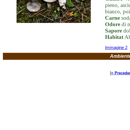
pieno, asci
bianco, poi
Carne
soda
Odore
di m
Sapore
dol
Habitat
Abe
Immagine 2
Ambient
[
< Precede