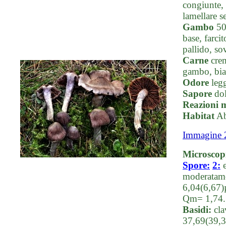
congiunte, 
lamellare s
Gambo
50-
base, farci
pallido, so
Carne
crem
gambo, bian
Odore
legg
Sapore
dol
Reazioni 
Habitat
Ab
Immagine 
Microscop
Spore:
2:
e
moderatame
6,04(6,67)
Qm= 1,74. 
Basidi:
cla
37,69(39,3