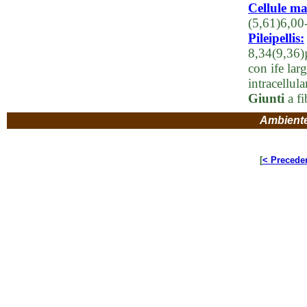
Cellule ma
(5,61)6,00
Pileipellis:
8,34(9,36)
con ife la
intracellula
Giunti
a fi
Ambient
[
< Precede