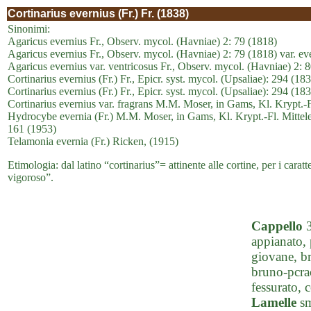
Cortinarius evernius (Fr.) Fr. (1838)
Sinonimi:
Agaricus evernius Fr., Observ. mycol. (Havniae) 2: 79 (1818)
Agaricus evernius Fr., Observ. mycol. (Havniae) 2: 79 (1818) var. ev
Agaricus evernius var. ventricosus Fr., Observ. mycol. (Havniae) 2: 
Cortinarius evernius (Fr.) Fr., Epicr. syst. mycol. (Upsaliae): 294 (18
Cortinarius evernius (Fr.) Fr., Epicr. syst. mycol. (Upsaliae): 294 (1
Cortinarius evernius var. fragrans M.M. Moser, in Gams, Kl. Krypt.-F
Hydrocybe evernia (Fr.) M.M. Moser, in Gams, Kl. Krypt.-Fl. Mittele
161 (1953)
Telamonia evernia (Fr.) Ricken, (1915)
Etimologia: dal latino “cortinarius”= attinente alle cortine, per i caratte
vigoroso”.
Cappello
3
appianato, 
giovane, b
bruno-pcra
fessurato, c
Lamelle
sm