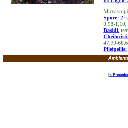
Immagine 
Microscopi
Spore:
2:
s
0,98-1,10,
Basidi
:
tet
Cheilocisti
47,90-68,6
Pileipellis:
Ambient
[
< Precede