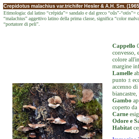
Crepidotus malachius var.trichifer Hesler & A.H. Sm. (1965
Etimologia: dal latino “crépida”= sandalo e dal greco “oûs”-“otós”= or
“malachius” aggettivo latino della prima classe, significa “color malva”,
“portatore di peli”.
Cappello
0
convesso, e
colore all'
margine inf
Lamelle
ab
punto ± ecc
accenno di 
biancastre,
Gambo
app
coperto da 
Carne
esig
Odore e S
Habitat
ce