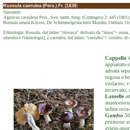
Russula caerulea (Pers.) Fr. (1838
)
Sinonimi:
Agaricus caeruleus Pers., Syn. meth. fung. (Göttingen) 2: 445 (1801)
Russula amara Kucera, De Schimmelgeslachten Monilia, Oidium, Oos
Etimologia: Russula, dal latino “rússus/a” derivato da “rússa”= rossa
smentisce l'etimologia], e caerulea, dal latino “caerulea”= ceruleo, di 
Cappello
4
appianato-
adnata sepa
rugosa e br
violaceo, v
incurvato, 
Lamelle
at
anastomosat
infine ocra
Gambo
50-
pruinoso so
grigio-spor