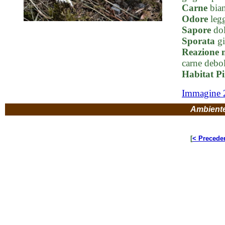
Carne
bian
Odore
legg
Sapore
dol
Sporata
gi
Reazione 
carne debol
Habitat Pin
Immagine 
Ambient
[
< Precede