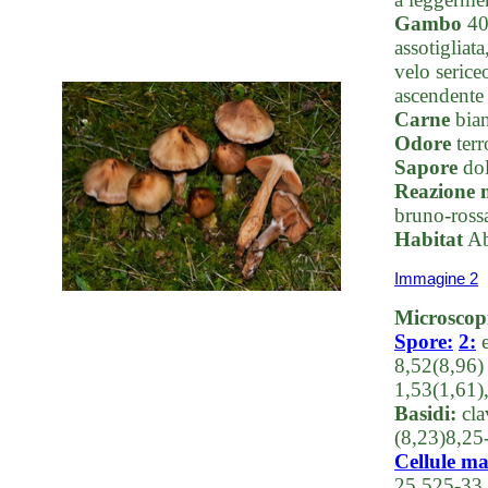
Gambo
40-
assotigliat
velo serice
ascendente 
Carne
bian
Odore
terr
Sapore
dol
Reazione 
bruno-rossa
Habitat
Ab
Immagine 2
Microscop
Spore:
2:
e
8,52(8,96)
1,53(1,61)
Basidi:
cla
(8,23)8,25
Cellule ma
25,525-33,