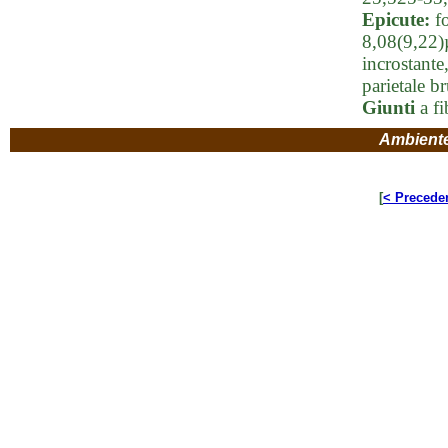
Epicute:
fo
8,08(9,22)
incrostante
parietale b
Giunti
a fi
Ambient
[
< Precede