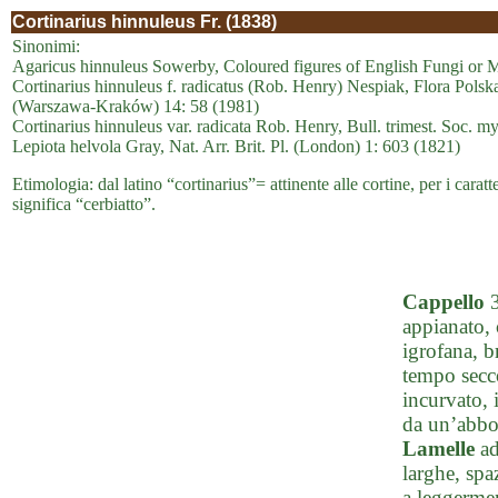
Cortinarius hinnuleus Fr. (1838)
Sinonimi:
Agaricus hinnuleus Sowerby, Coloured figures of English Fungi or 
Cortinarius hinnuleus f. radicatus (Rob. Henry) Nespiak, Flora Polsk
(Warszawa-Kraków) 14: 58 (1981)
Cortinarius hinnuleus var. radicata Rob. Henry, Bull. trimest. Soc. my
Lepiota helvola Gray, Nat. Arr. Brit. Pl. (London) 1: 603 (1821)
Etimologia: dal latino “cortinarius”= attinente alle cortine, per i caratt
significa “cerbiatto”.
Cappello
3
appianato, 
igrofana, 
tempo secco
incurvato, 
da un’abbon
Lamelle
ad
larghe, spa
a leggermen