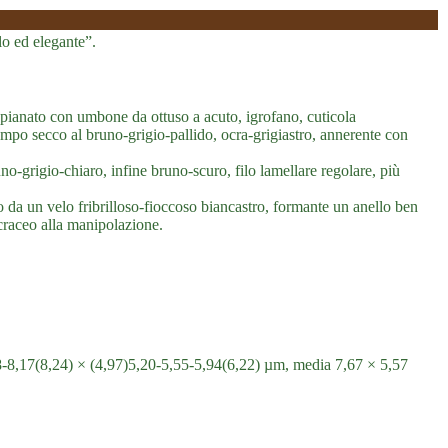
olo ed elegante”.
ianato con umbone da ottuso a acuto, igrofano, cuticola
po secco al bruno-grigio-pallido, ocra-grigiastro, annerente con
no-grigio-chiaro, infine bruno-scuro, filo lamellare regolare, più
to da un velo fribrilloso-fioccoso biancastro, formante un anello ben
ocraceo alla manipolazione.
-8,17(8,24) × (4,97)5,20-5,55-5,94(6,22) µm, media 7,67 × 5,57