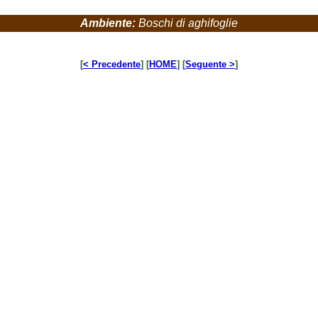
Ambiente:
Boschi di aghifoglie
[
< Precedente
] [
HOME
] [
Seguente >
]