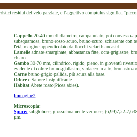
teristici residui del velo parziale, e l’aggettivo còmptulus significa “picc
Cappello
20-40 mm di diametro, campanulato, poi convesso-app
subsquamosa, bruno-rosso-scuro, bruno-scuro, schiarente con tem
l'età, margine appendicolato da fiocchi velari biancastri.
Lamelle
adnate-smarginate, abbastanza fitte, ocra-grigiastre, bru
chiaro
Gambo
30-70 mm, cilindrico, rigido, pieno, in gioventù rivesti
evidente di colore bruno-giallastro, violaceo in alto, brunastro-
Carne
bruno-grigio-pallida, più scura alla base.
Odore
e Sapore insignificante.
Habitat
Abete rosso(Picea abies).
Immagine2
Microscopia:
Spore:
subglobose, grossolanamente verrucse, (6,99)7,22-7,638
µm.