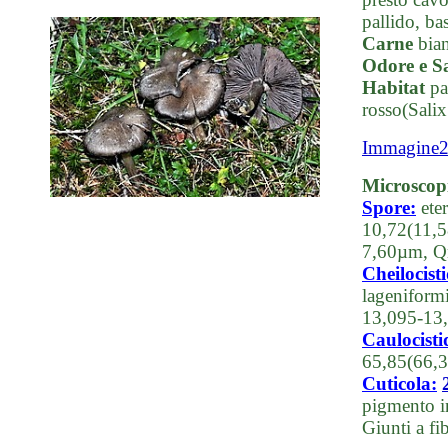
pallido, ba
Carne
bian
Odore e S
Habitat
pa
rosso(Salix
Immagine
Microscop
Spore:
ete
10,72(11,5
7,60µm, Q
Cheilocisti
lageniform
13,095-13,
Caulocisti
65,85(66,3
Cuticola:
pigmento in
Giunti a fi