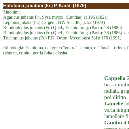
Entoloma jubatum (Fr.) P. Karst. (1879)
Sinonimi:
Agaricus jubatus Fr., Syst. mycol. (Lundae) 1: 196 (1821)
Leptonia jubata (Fr.) Largent, NW Sci. 48(1): 52 (1974)
Rhodophyllus jubatus (Fr.) Quél., Enchir. fung. (Paris): 58 (1886)
Rhodophyllus jubatus (Fr.) Quél., Enchir. fung. (Paris): 58 (1886) var
Trichopilus jubatus (Fr.) P.D. Orton, Mycologist 5(4): 176 (1991)
Etimologia: Entoloma, dal greco “entos”= dentro, e “lóma”= orlom, fra
criniera, crinito, per la folta pelosità.
Cappello
2
basso umbon
radiali, gr
poi diritto.
Lamelle
ad
varia lungh
lamellare f
Gambo
40-
presto cavo