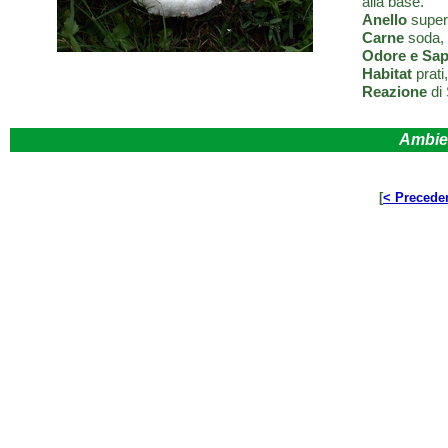
alla base.
Anello
supero
Carne
soda, 
Odore e Sa
Habitat
prati,
Reazione
di 
Ambie
[
< Precede