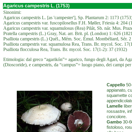
Agaricus campestris L. (1753)
Sinonimi:
Agaricus campestris L. [as 'campester'], Sp. Plantarum 2: 1173 (1753
Agaricus campestris var. fuscopilosellus F.H. Møller, Friesia 4: 204 (
Agaricus campestris var. squamulosus (Rea) Pilát, Sb. nár. Mus. Praz
Pratella campestris (L.) Gray, Nat. arr. Brit. pl. (London) 1: 626 (182
Psalliota campestris (L.) Quél., Mém. Soc. Émul. Montbéliard, Sér. 2
Psalliota campestris var. squamulosa Rea, Trans. Br. mycol. Soc. 17(
Psalliota flocculosa Rea, Trans. Br. mycol. Soc. 17(1-2): 37 (1932)
Etimologia: dal greco “agarikón”= agarico, fungo degli Agari, da Agar
(Dioscoride), e campestris, da “campus”= luogo piano, dei campi per l
Cappello
50-
appianato, cu
squamette con
appendicolato
Lamelle
liber
rossastre, inf
concolore.
Gambo
30-60
fistoloso, ro