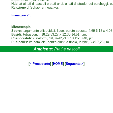
Habitat
ai lati di pascoli e prati aridi, ai lati di strade, dei parcheggi
Reazione
di Schaeffer negativa.
Immagine 2
3
Microscopia:
Spore:
largamente ellissoidali, lisce, parete spessa, 4,69-6,18 x 4,08
Basidi:
tetrasporici, 18,22-33,27 x 12,36-14,51, µm.
Cheilocistidi:
claviformi, 19,37-42,21 x 10,11-13,48, µm.
Pileipellis:
ife parallele, senza giunti a fibbia, larghe, 3,49-7,26 µm.
Ambiente:
Prati e pascoli
[
< Precedente
] [
HOME
] [
Seguente >
]