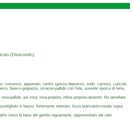
icato (Dioscoride),
o- convesso, appianato, centro spesso depresso, sodo, carnoso, cuticola
anco, bianco-grigiastro, ocraceo-pallido con l’età, sovente sporco di terra,
e rosa-pallido, poi rosa, rosa-porpora, infine porpora-nerastre, filo lamellare
sottigliato in basso, fortemente interrato, liscio biancastro-rosato sopra
ltro verso la base del gambo inguainante, rappresentato dal velo