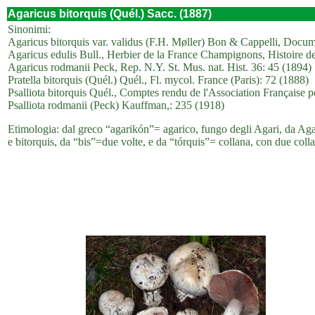
Agaricus bitorquis (Quél.) Sacc. (1887)
Sinonimi:
Agaricus bitorquis var. validus (F.H. Møller) Bon & Cappelli, Docu
Agaricus edulis Bull., Herbier de la France Champignons, Histoire 
Agaricus rodmanii Peck, Rep. N.Y. St. Mus. nat. Hist. 36: 45 (1894)
Pratella bitorquis (Quél.) Quél., Fl. mycol. France (Paris): 72 (1888)
Psalliota bitorquis Quél., Comptes rendu de l'Association Française
Psalliota rodmanii (Peck) Kauffman,: 235 (1918)
Etimologia: dal greco “agarikón”= agarico, fungo degli Agari, da Agar
e bitorquis, da “bis”=due volte, e da “tórquis”= collana, con due coll