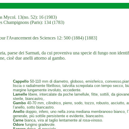
ms Mycol. 13(no. 52): 16 (1983)
des Champignons (Paris): 134 (1783)
 pour l'Avancement des Sciences 12: 500 (1884) [1883]
ia, paese dei Sarmati, da cui proveniva una specie di fungo non identif
ane, cioè due anelli attorno al gambo.
Cappello
50-110 mm di diametro, globoso, emisferico, convesso,pian
liscia o radialmente fibrilloso, talvolta screpolata con tempo secco, bi
margine lungamente involuto, eccedente.
Lamelle
libere, intercalate da poche lamellule, fitte, sottili, da giovan
sterile, biancastro,.
Gambo
40-70 mm, cilindrico, pieno, sodo, tozzo, robusto, asciutto, as
l’anello, sotto biancastro.
Anello
doppio, infero, uno nella zona mediana membranoso bianco, l’a
generale, più sottile persistente e evidente, biancastro.
Carne
bianca, vira al taglio lentamente al rosa-vinoso.
Odore
fungino gradevole.
Sapore
dolce, di nocciole.