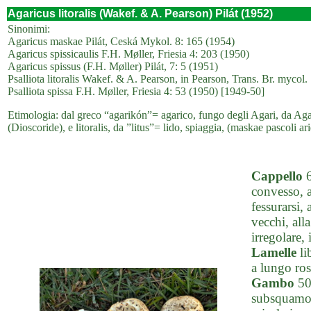
Agaricus litoralis (Wakef. & A. Pearson) Pilát (1952)
Sinonimi:
Agaricus maskae Pilát, Ceská Mykol. 8: 165 (1954)
Agaricus spissicaulis F.H. Møller, Friesia 4: 203 (1950)
Agaricus spissus (F.H. Møller) Pilát, 7: 5 (1951)
Psalliota litoralis Wakef. & A. Pearson, in Pearson, Trans. Br. mycol.
Psalliota spissa F.H. Møller, Friesia 4: 53 (1950) [1949-50]
Etimologia: dal greco “agarikón”= agarico, fungo degli Agari, da Agar
(Dioscoride), e litoralis, da ”litus”= lido, spiaggia, (maskae pascoli ari
Cappello
6
convesso, a
fessurarsi,
vecchi, all
irregolare,
Lamelle
lib
a lungo ros
Gambo
50-
subsquamoso