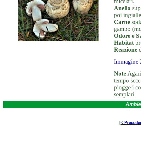
micelari.
Anello
supe
poi ingialle
Carne
soda
gambo (mol
Odore e S
Habitat
pra
Reazione
d
Immagine 
Note
Agari
tempo secco
piogge i co
semplari.
Ambie
[
< Precede