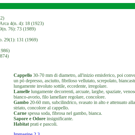
82)
Arca 4(n. 4): 18 (1923)
(n. 76): 73 (1989)
. 29(1): 131 (1969)
1986)
1874)
Cappello
30-70 mm di diametro, all'inizio emisferico, poi con
un pò depresso, asciutto, fibriloso vellutato, screpolato, bianca
lungamente involuto sottile, eccedente, irregolare.
Lamelle
lungamente decorrenti, arcuate, larghe, spaziate, venose
bianco-avorio, filo lamellare regolare, concolore.
Gambo
20-60 mm, subcilindrico, svasato in alto e attenuato alla 
striato, concolore al cappello.
Carne
spessa soda, fibrosa nel gambo, bianca.
Sapore e Odore
insignificante.
Habitat
prati e pascoli.
Immagine 2
3