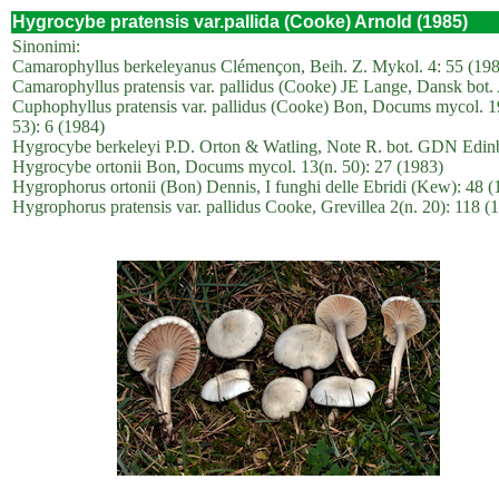
Hygrocybe pratensis var.pallida (Cooke) Arnold (1985)
Sinonimi:
Camarophyllus berkeleyanus Clémençon, Beih. Z. Mykol. 4: 55 (19
Camarophyllus pratensis var. pallidus (Cooke) JE Lange, Dansk bot. 
Cuphophyllus pratensis var. pallidus (Cooke) Bon, Docums mycol. 19
53): 6 (1984)
Hygrocybe berkeleyi P.D. Orton & Watling, Note R. bot. GDN Edinb
Hygrocybe ortonii Bon, Docums mycol. 13(n. 50): 27 (1983)
Hygrophorus ortonii (Bon) Dennis, I funghi delle Ebridi (Kew): 48 (
Hygrophorus pratensis var. pallidus Cooke, Grevillea 2(n. 20): 118 (