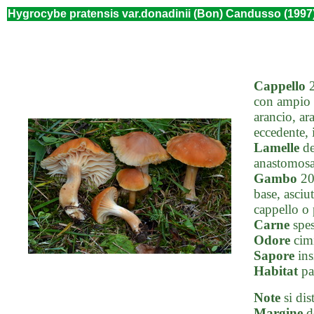
Hygrocybe pratensis var.donadinii (Bon) Candusso (1997
Cappello
2
con ampio u
arancio, ar
eccedente, 
Lamelle
de
anastomosat
Gambo
20-
base, asciu
cappello o 
Carne
spes
Odore
cim
Sapore
ins
Habitat
pas
Note
si dis
Margine
de