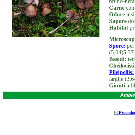
bruno-neras
Carne
conc
Odore
insi
Sapore
dol
Habitat
pr
Microscop
Spore:
per 
(5,04)5,37
Basidi:
tetr
Cheilocisti
Pileipellis:
larghe (3,
Giunti
a fi
Ambie
[
< Precede