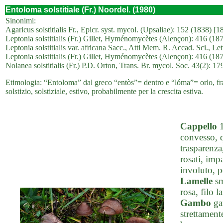
Entoloma solstitiale (Fr.) Noordel. (1980)
Sinonimi:
Agaricus solstitialis Fr., Epicr. syst. mycol. (Upsaliae): 152 (1838) [
Leptonia solstitialis (Fr.) Gillet, Hyménomycètes (Alençon): 416 (18
Leptonia solstitialis var. africana Sacc., Atti Mem. R. Accad. Sci., Le
Leptonia solstitialis (Fr.) Gillet, Hyménomycètes (Alençon): 416 (1876)
Nolanea solstitialis (Fr.) P.D. Orton, Trans. Br. mycol. Soc. 43(2): 17
Etimologia: “Entoloma” dal greco “entòs”= dentro e “lóma”= orlo, frangi
solstizio, solstiziale, estivo, probabilmente per la crescita estiva.
Cappello
1
convesso, q
trasparenza
rosati, imp
involuto, p
Lamelle
sm
rosa, filo l
Gambo
gam
strettament