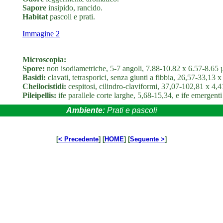
Sapore
insipido, rancido.
Habitat
pascoli e prati.
Immagine 2
Microscopia:
Spore:
non isodiametriche, 5-7 angoli, 7.88-10.82 x 6.57-8.65
Basidi:
clavati, tetrasporici, senza giunti a fibbia, 26,57-33,13
Cheilocistidi:
cespitosi, cilindro-claviformi, 37,07-102,81 x 4,
Pileipellis:
ife parallele corte larghe, 5,68-15,34, e ife emergent
Ambiente:
Prati e pascoli
[
< Precedente
] [
HOME
] [
Seguente >
]