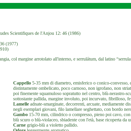
udes Scientifiques de l'Anjou 12: 46 (1986)
136 (1977)
1910)
ia, col margine arrotolato all'interno, e serrulátum, dal latino “serrula
Cappello
5-35 mm di diametro, emisferico o conico-convesso, 
distintamente ombelicato, poco carnoso, non igrofano, non stria
poi finemente squamuloso sopratutto nel centro, blù-nerastro-scu
sottostante pallida, margine involuto, poi incurvato, fibrilloso, fe
Lamelle
adnate-smarginate, decorrenti, arcuate, mediamente distan
negli esemplari giovani, filo lamellare seghettato, con bordo ner
Gambo
15-70 mm, cilindrico o compresso, pieno poi cavo, con fi
blù scuro o blù-violaceo, sbiadente con l'età, base ricoperta da
Carne
grigio-blù a violetto pallido.
Odore
leggermente aromatico.