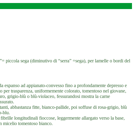
”= piccola sega (diminutivo di “serra” =sega), per lamelle o bordi del
da espanso ad appianato-convesso fino a profondamente depresso e
to per trasparenza, uniformemente colorato, tomentoso nel giovane,
ro, grigio-blù o blù-violaceo, fessurandosi mostra la carne
ssurato.
ti, abbastanza fitte, bianco-pallide, poi soffuse di rosa-grigio, blù
o-blu.
brille longitudinali fioccose, leggermente allargato verso la base,
 un micelio tomentoso bianco.