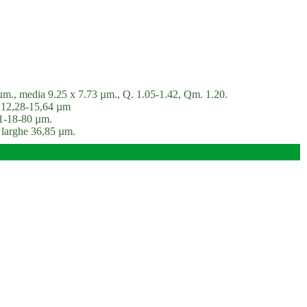
 µm., media 9.25 x 7.73 µm., Q. 1.05-1.42, Qm. 1.20.
 x 12,28-15,64 µm
41-18-80 µm.
i larghe 36,85 µm.