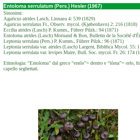
Entoloma serrulatum (Pers.) Hesler (1967)
Sinonimi:
Agaricus atrides Lasch, Linnaea 4: 539 (1829)
Agaricus serrulatus Fr., Observ. mycol. (Kjøbenhavn) 2: 216 (1818)
Eccilia atrides (Lasch) P. Kumm., Führer Pilzk.: 94 (1871)
Entoloma atrides (Lasch) Mornand & Bon, Bulletin de la Société d'Ét
Leptonia serrulata (Pers.) P. Kumm., Führer Pilzk.: 96 (1871)
Leptonia serrulata var. atrides (Lasch) Largent, Biblthca Mycol. 55: 
Leptonia serrulata var. levipes Maire, Bull. Soc. mycol. Fr. 26: 174 (
Etimologia: “Entoloma” dal greco “entòs”= dentro e “lóma”= orlo, frang
capello seghettati.